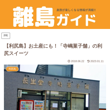
PR
【利尻島】お土産にも！「寺嶋菓子舗」の利
尻スイーツ
2018.06.22
2023.01.11
利尻島