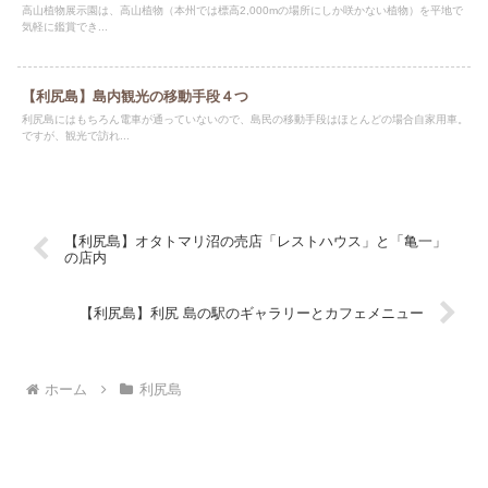
高山植物展示園は、高山植物（本州では標高2,000mの場所にしか咲かない植物）を平地で
気軽に鑑賞でき...
【利尻島】島内観光の移動手段４つ
利尻島にはもちろん電車が通っていないので、島民の移動手段はほとんどの場合自家用車。
ですが、観光で訪れ...
【利尻島】オタトマリ沼の売店「レストハウス」と「亀一」
の店内
【利尻島】利尻 島の駅のギャラリーとカフェメニュー
ホーム
利尻島