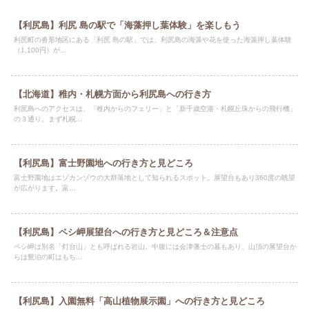
【利尻島】利尻 島の駅で「海藻押し葉体験」を楽しもう
利尻町の沓形地区にある「利尻 島の駅」では、利尻島の海藻や花を使った海藻押し葉体験
（1,100円）が...
【北海道】稚内・札幌方面から利尻島への行き方
利尻島へのアクセスは、「稚内からのフェリー」と「新千歳空港・札幌丘珠からの飛行機」
の３通り。まず札幌...
【利尻島】富士野園地への行き方と見どころ
富士野園地はエゾカンゾウの大群落地として知られるスポット。展望台もあり360度の眺望
が広がります。富...
【利尻島】ペシ岬展望台への行き方と見どころ＆注意点
ペシ岬は別名「灯台山」とも呼ばれる岩山。中腹には会津藩士の墓もあり、山頂の展望台か
らは鴛泊の町はもち...
【利尻島】入園無料「高山植物展示園」への行き方と見どころ