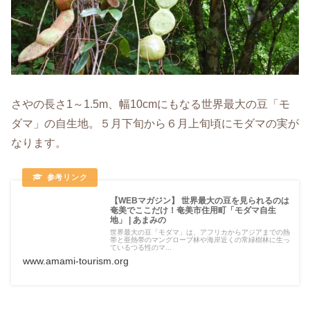
さやの長さ1～1.5m、幅10cmにもなる世界最大の豆「モ
ダマ」の自生地。５月下旬から６月上旬頃にモダマの実が
なります。
【WEBマガジン】 世界最大の豆を見られるのは
奄美でここだけ！奄美市住用町「モダマ自生
地」 | あまみの
世界最大の豆「モダマ」は、アフリカからアジアまでの熱
帯と亜熱帯のマングローブ林や海岸近くの常緑樹林に生っ
ているつる性のマ...
www.amami-tourism.org