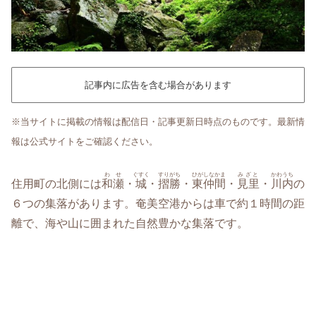
記事内に広告を含む場合があります
※当サイトに掲載の情報は配信日・記事更新日時点のものです。最新情
報は公式サイトをご確認ください。
わせ
ぐすく
すりがち
ひがしなかま
みざと
かわうち
住用町の北側には
和瀬
・
城
・
摺勝
・
東仲間
・
見里
・
川内
の
６つの集落があります。奄美空港からは車で約１時間の距
離で、海や山に囲まれた自然豊かな集落です。