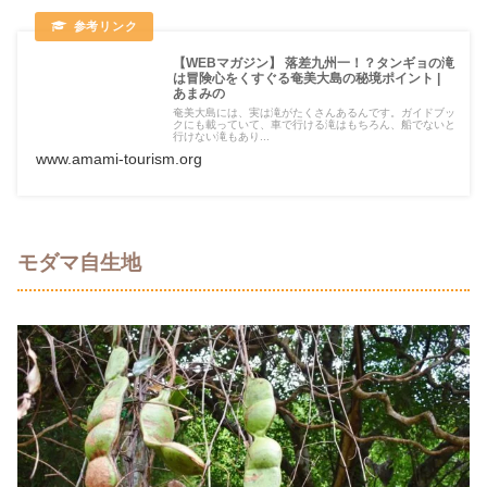
【WEBマガジン】 落差九州一！？タンギョの滝
は冒険心をくすぐる奄美大島の秘境ポイント |
あまみの
奄美大島には、実は滝がたくさんあるんです。ガイドブッ
クにも載っていて、車で行ける滝はもちろん、船でないと
行けない滝もあり...
www.amami-tourism.org
モダマ自生地