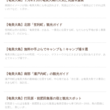
【奄美大島】１月&２月の奄美大島の天気と気温＆服装
南国のイメージが強い奄美大島にも冬は訪れます。気温はどのくらい？服装はどうすれば良
いの？など、１月や...
【奄美大島】北部「笠利町」観光ガイド
笠利町は空の玄関口「奄美空港」がある、一番北に位置する町。なだらかな平地が多く農業
が盛んで、のどかな...
【奄美大島】無料や手ぶらでキャンプも！キャンプ場９選
奄美大島にはホテルや民宿、ペンション、ゲストハウスなどさまざまな宿がありますが、あ
えてキャンプ場でテ...
【奄美大島】南部「瀬戸内町」の観光ガイド
瀬戸内町は奄美大島の最南端に位置する町。中心地である「古仁屋」は奄美大島で２番目に
大きな町で、加計呂...
【奄美大島】打田原・前肥田集落の宿と観光スポット
打田原うったばる集落・前肥田まえひだ集落は奄美空港から車で約15～20分。島の西側に
位置し、美しい夕...