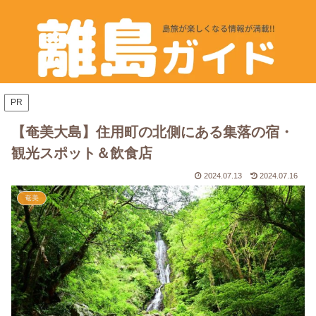
PR
【奄美大島】住用町の北側にある集落の宿・
観光スポット＆飲食店
2024.07.13
2024.07.16
奄美