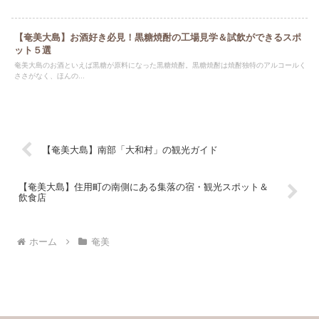
【奄美大島】お酒好き必見！黒糖焼酎の工場見学＆試飲ができるスポ
ット５選
奄美大島のお酒といえば黒糖が原料になった黒糖焼酎。黒糖焼酎は焼酎独特のアルコールく
ささがなく、ほんの...
【奄美大島】南部「大和村」の観光ガイド
【奄美大島】住用町の南側にある集落の宿・観光スポット＆
飲食店
ホーム
奄美