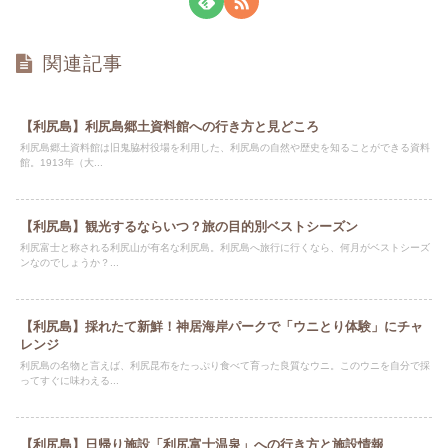
関連記事
【利尻島】利尻島郷土資料館への行き方と見どころ
利尻島郷土資料館は旧鬼脇村役場を利用した、利尻島の自然や歴史を知ることができる資料
館。1913年（大...
【利尻島】観光するならいつ？旅の目的別ベストシーズン
利尻富士と称される利尻山が有名な利尻島。利尻島へ旅行に行くなら、何月がベストシーズ
ンなのでしょうか？...
【利尻島】採れたて新鮮！神居海岸パークで「ウニとり体験」にチャ
レンジ
利尻島の名物と言えば、利尻昆布をたっぷり食べて育った良質なウニ。このウニを自分で採
ってすぐに味わえる...
【利尻島】日帰り施設「利尻富士温泉」への行き方と施設情報