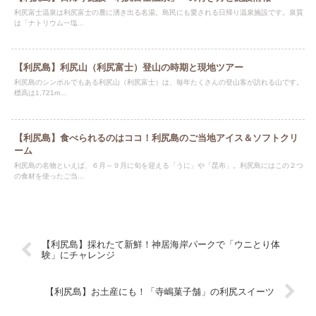
利尻富士温泉は利尻富士の麓に湧き出る名湯。島民にも愛される日帰り温泉施設です。泉質
は「ナトリウム一塩...
【利尻島】利尻山（利尻富士）登山の時期と現地ツアー
利尻島のシンボルでもある利尻山（利尻富士）は、毎年たくさんの登山客が訪れる山です。
標高は1,721m...
【利尻島】食べられるのはココ！利尻島のご当地アイス＆ソフトクリ
ーム
利尻島の名物といえば、６月～９月に旬を迎える「うに」や「昆布」。利尻島にはこの２つ
の食材を使ったご当...
【利尻島】採れたて新鮮！神居海岸パークで「ウニとり体
験」にチャレンジ
【利尻島】お土産にも！「寺嶋菓子舗」の利尻スイーツ