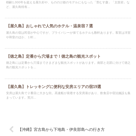
樹齢1,000年を超える屋久杉や、もののけ姫のモデルにもなった「苔むす森」「太鼓岩」な
ど、屋久島特有...
【屋久島】おしゃれで人気のホテル・温泉宿７選
屋久島の宿は民宿が中心ですが、プライバシーが保てるホテルも数軒あります。客室は洋室
や和室のほか、１軒...
【徳之島】定番から穴場まで！徳之島の観光スポット
徳之島には定番から穴場までさまざまな観光スポットがあります。南部と北部に分けて徳之
島の観光スポットを...
【屋久島】トレッキングに便利な安房エリアの宿19選
安房は屋久島で２番目に大きな街。高速船が発着する安房港があり、飲食店や宿泊施設も集
まっています。荒川...
【沖縄】宮古島から下地島・伊良部島への行き方