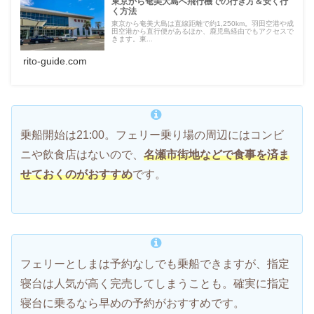
東京から奄美大島へ飛行機での行き方＆安く行
く方法
東京から奄美大島は直線距離で約1,250km。羽田空港や成
田空港から直行便があるほか、鹿児島経由でもアクセスで
きます。東...
rito-guide.com
乗船開始は21:00。フェリー乗り場の周辺にはコンビ
ニや飲食店はないので、
名瀬市街地などで食事を済ま
せておくのがおすすめ
です。
フェリーとしまは予約なしでも乗船できますが、指定
寝台は人気が高く完売してしまうことも。確実に指定
寝台に乗るなら早めの予約がおすすめです。