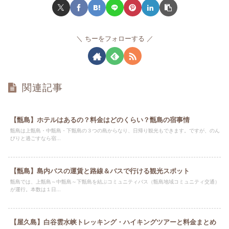
ちーをフォローする
関連記事
【甑島】ホテルはあるの？料金はどのくらい？甑島の宿事情
甑島は上甑島・中甑島・下甑島の３つの島からなり、日帰り観光もできます。ですが、のん
びりと過ごすなら宿...
【甑島】島内バスの運賃と路線＆バスで行ける観光スポット
甑島では、上甑島～中甑島～下甑島を結ぶコミュニティバス（甑島地域コミュニティ交通）
が運行。本数は１日...
【屋久島】白谷雲水峡トレッキング・ハイキングツアーと料金まとめ