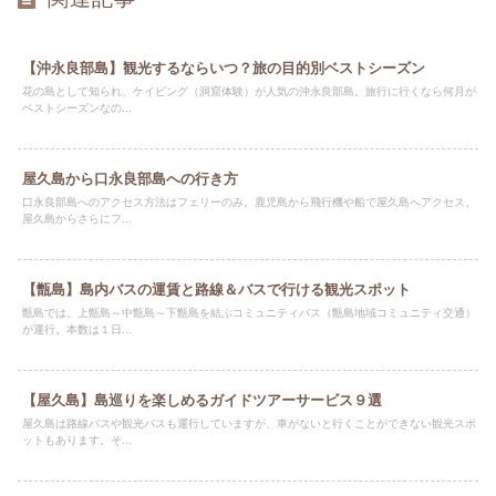
【沖永良部島】観光するならいつ？旅の目的別ベストシーズン
花の島として知られ、ケイビング（洞窟体験）が人気の沖永良部島。旅行に行くなら何月が
ベストシーズンなの...
屋久島から口永良部島への行き方
口永良部島へのアクセス方法はフェリーのみ。鹿児島から飛行機や船で屋久島へアクセス、
屋久島からさらにフ...
【甑島】島内バスの運賃と路線＆バスで行ける観光スポット
甑島では、上甑島～中甑島～下甑島を結ぶコミュニティバス（甑島地域コミュニティ交通）
が運行。本数は１日...
【屋久島】島巡りを楽しめるガイドツアーサービス９選
屋久島は路線バスや観光バスも運行していますが、車がないと行くことができない観光スポ
ットもあります。そ...