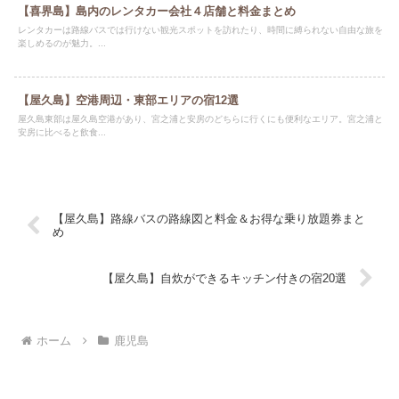
【喜界島】島内のレンタカー会社４店舗と料金まとめ
レンタカーは路線バスでは行けない観光スポットを訪れたり、時間に縛られない自由な旅を
楽しめるのが魅力。...
【屋久島】空港周辺・東部エリアの宿12選
屋久島東部は屋久島空港があり、宮之浦と安房のどちらに行くにも便利なエリア。宮之浦と
安房に比べると飲食...
【屋久島】路線バスの路線図と料金＆お得な乗り放題券まと
め
【屋久島】自炊ができるキッチン付きの宿20選
ホーム
鹿児島