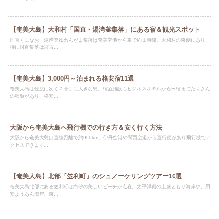
【奄美大島】大和村「国直・湯湾釜集落」にある宿＆観光スポット
国直くになお・湯湾釜ゆわんがま集落は奄美空港から車で約１時間。大和村の東側にあり、
特に国直集落は宮古...
【奄美大島】3,000円～泊まれる格安宿11選
奄美大島は佐渡に次ぐ２番目に大きな島。宿泊施設もビジネスホテルから民宿までたくさん
の種類があり、格安...
大阪から奄美大島へ飛行機での行き方＆安く行く方法
大阪から奄美大島は直線距離で約900km。伊丹空港や関西空港から直行便があり飛行機でア
クセスできます...
【奄美大島】北部「笠利町」のシュノーケリングツアー10選
奄美大島北部にある笠利町は白砂の美しいビーチが点在。太平洋側の土盛ともり海岸や、用
安ようあん海岸、東...