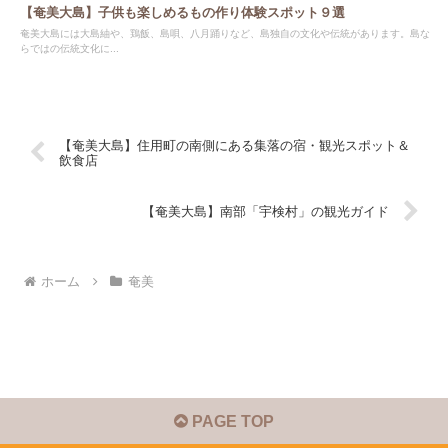
【奄美大島】子供も楽しめるもの作り体験スポット９選
奄美大島には大島紬や、鶏飯、島唄、八月踊りなど、島独自の文化や伝統があります。島な
らではの伝統文化に...
【奄美大島】住用町の南側にある集落の宿・観光スポット＆
飲食店
【奄美大島】南部「宇検村」の観光ガイド
ホーム
奄美
PAGE TOP