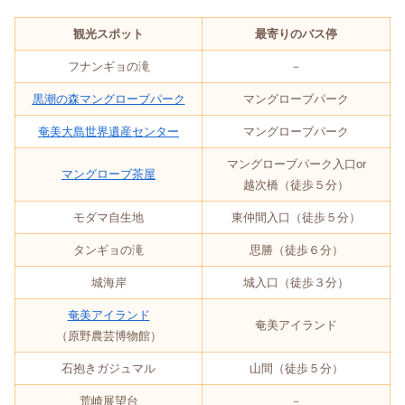
観光スポット
最寄りのバス停
フナンギョの滝
－
黒潮の森マングローブパーク
マングローブパーク
奄美大島世界遺産センター
マングローブパーク
マングローブパーク入口or
マングローブ茶屋
越次橋（徒歩５分）
モダマ自生地
東仲間入口（徒歩５分）
タンギョの滝
思勝（徒歩６分）
城海岸
城入口（徒歩３分）
奄美アイランド
奄美アイランド
（原野農芸博物館）
石抱きガジュマル
山間（徒歩５分）
荒崎展望台
－