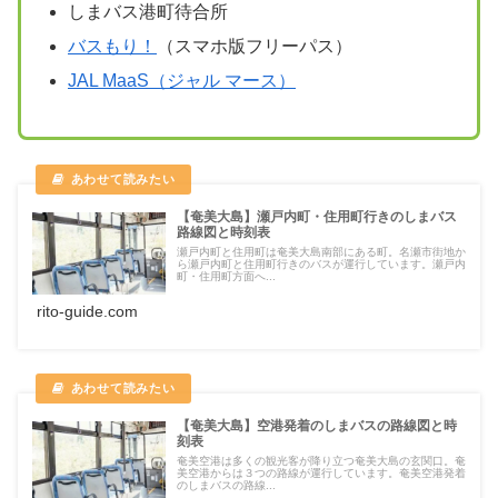
しまバス港町待合所
バスもり！
（スマホ版フリーパス）
JAL MaaS（ジャル マース）
【奄美大島】瀬戸内町・住用町行きのしまバス
路線図と時刻表
瀬戸内町と住用町は奄美大島南部にある町。名瀬市街地か
ら瀬戸内町と住用町行きのバスが運行しています。瀬戸内
町・住用町方面へ...
rito-guide.com
【奄美大島】空港発着のしまバスの路線図と時
刻表
奄美空港は多くの観光客が降り立つ奄美大島の玄関口。奄
美空港からは３つの路線が運行しています。奄美空港発着
のしまバスの路線...