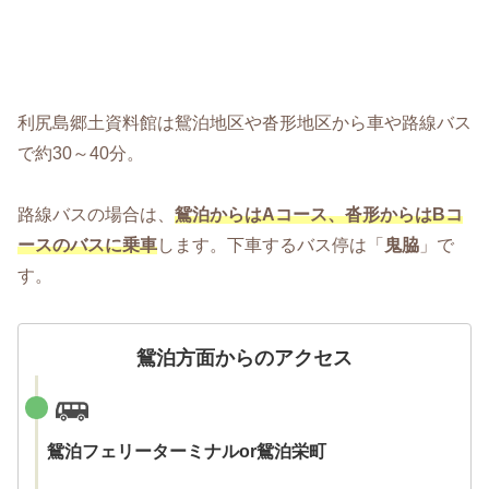
利尻島郷土資料館は鴛泊地区や沓形地区から車や路線バス
で約30～40分。
路線バスの場合は、
鴛泊からはAコース、沓形からはBコ
ースのバスに乗車
します。下車するバス停は「
鬼脇
」で
す。
鴛泊方面からのアクセス
鴛泊フェリーターミナルor鴛泊栄町