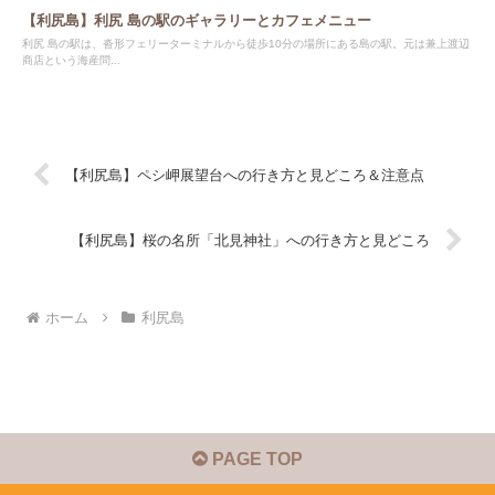
【利尻島】利尻 島の駅のギャラリーとカフェメニュー
利尻 島の駅は、沓形フェリーターミナルから徒歩10分の場所にある島の駅。元は兼上渡辺
商店という海産問...
【利尻島】ペシ岬展望台への行き方と見どころ＆注意点
【利尻島】桜の名所「北見神社」への行き方と見どころ
ホーム
利尻島
PAGE TOP