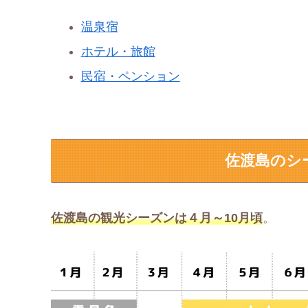
温泉宿
ホテル・旅館
民宿・ペンション
佐渡島のシ
佐渡島の観光シーズンは４月～10月頃
。