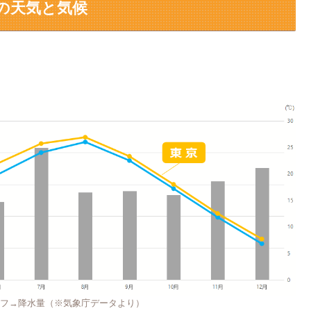
の天気と気候
フ→降水量（※気象庁データより）