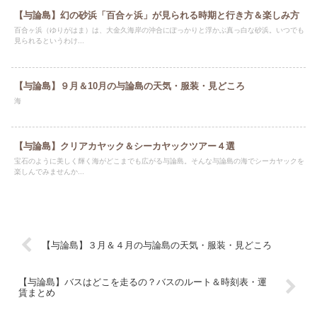
【与論島】幻の砂浜「百合ヶ浜」が見られる時期と行き方＆楽しみ方
百合ヶ浜（ゆりがはま）は、大金久海岸の沖合にぽっかりと浮かぶ真っ白な砂浜。いつでも
見られるというわけ...
【与論島】９月＆10月の与論島の天気・服装・見どころ
海
【与論島】クリアカヤック＆シーカヤックツアー４選
宝石のように美しく輝く海がどこまでも広がる与論島。そんな与論島の海でシーカヤックを
楽しんでみませんか...
【与論島】３月＆４月の与論島の天気・服装・見どころ
【与論島】バスはどこを走るの？バスのルート＆時刻表・運
賃まとめ