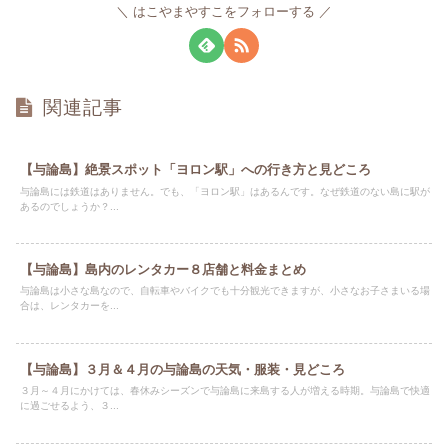
はこやまやすこをフォローする
関連記事
【与論島】絶景スポット「ヨロン駅」への行き方と見どころ
与論島には鉄道はありません。でも、「ヨロン駅」はあるんです。なぜ鉄道のない島に駅が
あるのでしょうか？...
【与論島】島内のレンタカー８店舗と料金まとめ
与論島は小さな島なので、自転車やバイクでも十分観光できますが、小さなお子さまいる場
合は、レンタカーを...
【与論島】３月＆４月の与論島の天気・服装・見どころ
３月～４月にかけては、春休みシーズンで与論島に来島する人が増える時期。与論島で快適
に過ごせるよう、３...