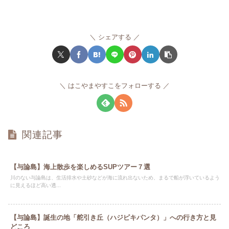
シェアする
はこやまやすこをフォローする
関連記事
【与論島】海上散歩を楽しめるSUPツアー７選
川のない与論島は、生活排水や土砂などが海に流れ出ないため、まるで船が浮いているよう
に見えるほど高い透...
【与論島】誕生の地「舵引き丘（ハジピキパンタ）」への行き方と見
どころ