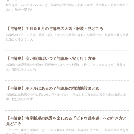
舵引き丘（ハジピキパンタ）は、与論島誕生の地といわれる場所。島の真ん中付近の高台に
あり、島を一望でき...
【与論島】７月＆８月の与論島の天気・服装・見どころ
与論島の７月～８月は、夏真っ盛り！海も空も最高にきれいな季節です。与論島の夏を快適
に過ごせるよう、天...
【与論島】安い時期はいつ？与論島へ安く行く方法
与論島へは鹿児島や沖縄から飛行機やフェリーを利用して行くことになりますが、離島ゆ
え、運賃はちょっと高...
【与論島】ホテルはあるの？与論島の宿泊施設まとめ
与論島には民宿を中心に約30軒の宿があります。宿はおもに市街地の茶花と島の東部に集
中。数は少ないです...
【与論島】海岸断崖の絶景を楽しめる「ビドウ遊歩道」への行き方と
見どころ
「ビドウ（尾道）遊歩道」は、ヨロン駅から供利港（与論港）まで続く、与論の大自然を身