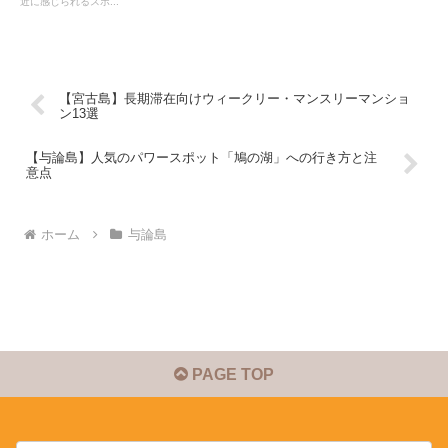
近に感じられるスポ...
【宮古島】長期滞在向けウィークリー・マンスリーマンショ
ン13選
【与論島】人気のパワースポット「鳩の湖」への行き方と注
意点
ホーム
与論島
PAGE TOP