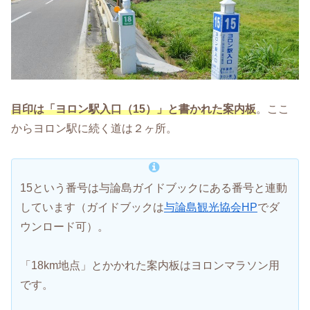
目印は「ヨロン駅入口（15）」と書かれた案内板
。ここ
からヨロン駅に続く道は２ヶ所。
15という番号は与論島ガイドブックにある番号と連動
しています（ガイドブックは
与論島観光協会HP
でダ
ウンロード可）。
「18km地点」とかかれた案内板はヨロンマラソン用
です。