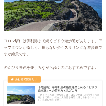
ヨロン駅には供利港まで続くビドウ遊歩道があります。ア
ップダウンが激しく、柵もない少々スリリングな遊歩道で
すが絶景です。
のんびり景色を楽しみながら歩くのにおすすめですよ。
【与論島】海岸断崖の絶景を楽しめる「ビドウ
遊歩道」への行き方と見どころ
「ビドウ（尾道）遊歩道」は、ヨロン駅から供利港（与論
港）まで続く、与論の大自然を身近に感じられるスポッ
ト。広大な海が見渡...