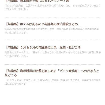
【与論島】海上散歩を楽しめるSUPツアー７選
川のない与論島は、生活排水や土砂などが海に流れ出ないため、まるで船が浮いているよう
に見えるほど高い透...
【与論島】ホテルはあるの？与論島の宿泊施設まとめ
与論島には民宿を中心に約30軒の宿があります。宿はおもに市街地の茶花と島の東部に集
中。数は少ないです...
【与論島】５月＆６月の与論島の天気・服装・見どころ
与論島の５月～６月は、「夏か？」と思うくらい気温が高くなってくると同時に梅雨の季節
でもあります。そん...
【与論島】海岸断崖の絶景を楽しめる「ビドウ遊歩道」への行き方と
見どころ
「ビドウ（尾道）遊歩道」は、ヨロン駅から供利港（与論港）まで続く、与論の大自然を身
近に感じられるスポ...