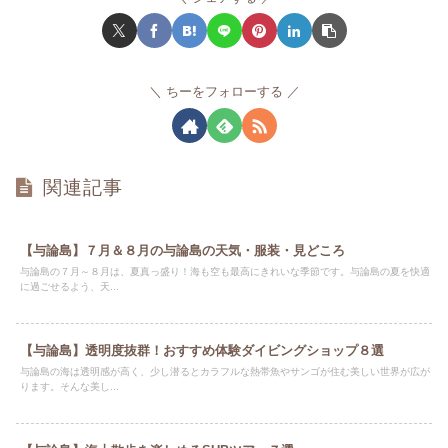
ちーをフォローする
関連記事
【与論島】７月＆８月の与論島の天気・服装・見どころ
与論島の７月～８月は、夏真っ盛り！海も空も最高にきれいな季節です。与論島の夏を快適
に過ごせるよう、天...
【与論島】透明度抜群！おすすめ体験ダイビングショップ８選
与論島の海は透明感が高く、少し潜るとカラフルな熱帯魚やサンゴが住む美しい世界が広が
ります。そんな美し...