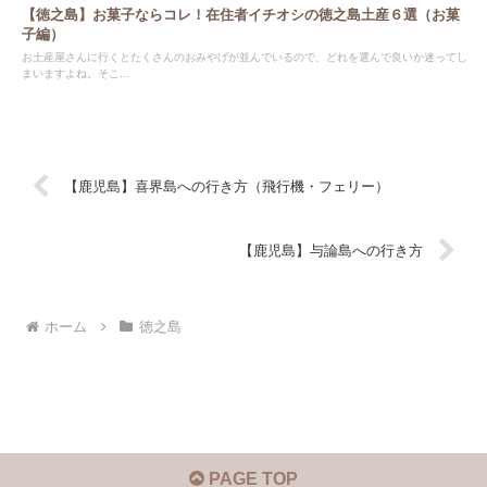
【徳之島】お菓子ならコレ！在住者イチオシの徳之島土産６選（お菓
子編）
お土産屋さんに行くとたくさんのおみやげが並んでいるので、どれを選んで良いか迷ってし
まいますよね。そこ...
【鹿児島】喜界島への行き方（飛行機・フェリー）
【鹿児島】与論島への行き方
ホーム
徳之島
PAGE TOP