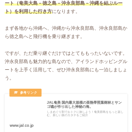
ート（奄美大島－徳之島－沖永良部島－沖縄を結ぶルー
ト）を利用した行き方
になります。
まず各地から沖縄へ、沖縄から沖永良部島、沖永良部島か
ら徳之島へと飛行機を乗り継ぎます。
ですが、ただ乗り継ぐだけではとてももったいないです。
沖永良部島も魅力的な島なので、アイランドホッピングル
ートを上手く活用して、ぜひ沖永良部島にも一泊しましょ
う。
JAL奄美 国内最大規模の亜熱帯照葉樹林とサン
ゴ礁が作り出した神秘の海。
しまめぐり割でおトクに旅しよう！奄美群島をもっと楽し
む、新しい旅のカタチをご紹介
www.jal.co.jp