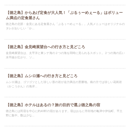
【徳之島】からあげ定食が大人気！「ぶるぅーめぇーる」はボリュー
ム満点の定食屋さん
徳之島の北部・金見にある定食屋さん「ぶるぅーめぇーる」。人気メニューはオリジナルの
タレがおいしい「か...
【徳之島】金見崎展望台への行き方と見どころ
金見崎展望台は、太平洋と東シナ海の２つの海を同時に見られるスポット。２つの海の広い
水平線が広がり、ソ...
【徳之島】ムシロ瀬への行き方と見どころ
ムシロ瀬は、ゴツゴツとした珍しい形の岩が迫力満点の景勝地。南の方では珍しい花崗岩
（かこうがん）の海岸...
【徳之島】ホテルはあるの？旅の目的で選ぶ徳之島の宿
徳之島には民宿を中心に約40軒の宿があります。宿はおもに市街地の亀津や伊仙町、平土
野に集中。数は少な...