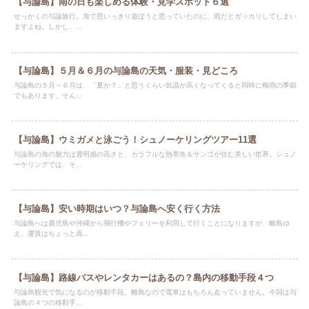
【与論島】雨の日も楽しめる体験・見学スポット６選
せっかくの与論旅行。海で思いっきり遊ぼうと思っていたのに、雨だとガッカリしてしまい
ますよね。しかし、...
【与論島】５月＆６月の与論島の天気・服装・見どころ
与論島の５月～６月は、「夏か？」と思うくらい気温が高くなってくると同時に梅雨の季節
でもあります。そん...
【与論島】ウミガメと泳ごう！シュノーケリングツアー11選
与論島の海の魅力は透明感の高さと、カラフルな熱帯魚＆サンゴが住む美しい世界。シュノ
ーケリングでは、そ...
【与論島】安い時期はいつ？与論島へ安く行く方法
与論島へは鹿児島や沖縄から飛行機やフェリーを利用して行くことになりますが、離島ゆ
え、運賃はちょっと高...
【与論島】路線バスやレンタカーはあるの？島内の移動手段４つ
与論島観光で気になるのが移動手段。離島なので電車はもちろん走っていません。今回は与
論島の４つの移動手...