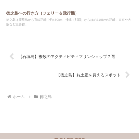
徳之島への行き方（フェリー＆飛行機）
徳之島は鹿児島から直線距離で約450km、沖縄（那覇）からは約210kmの距離。東京や大
阪など主要都...
【石垣島】複数のアクティビティマリンショップ７選
【徳之島】お土産を買えるスポット
ホーム
徳之島