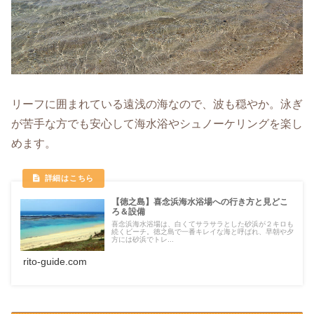
リーフに囲まれている遠浅の海なので、波も穏やか。泳ぎ
が苦手な方でも安心して海水浴やシュノーケリングを楽し
めます。
【徳之島】喜念浜海水浴場への行き方と見どこ
ろ＆設備
喜念浜海水浴場は、白くてサラサラとした砂浜が２キロも
続くビーチ。徳之島で一番キレイな海と呼ばれ、早朝や夕
方には砂浜でトレ...
rito-guide.com