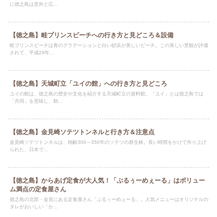
に徳之島は意外と広...
【徳之島】畦プリンスビーチへの行き方と見どころ＆設備
畦プリンスビーチは青のグラデーションと白い砂浜が美しいビーチ。この美しい景観が評価
されて、平成29年...
【徳之島】天城町立「ユイの館」への行き方と見どころ
ユイの館は、徳之島の歴史や文化を紹介する天城町立の資料館。「ユイ」とは徳之島では
「共同」を意味し、助...
【徳之島】金見崎ソテツトンネルと行き方＆注意点
金見崎ソテツトンネルは、樹齢300～350年のソテツの群生林。長い時間をかけて作り上げ
られた、日本で...
【徳之島】からあげ定食が大人気！「ぶるぅーめぇーる」はボリュー
ム満点の定食屋さん
徳之島の北部・金見にある定食屋さん「ぶるぅーめぇーる」。人気メニューはオリジナルの
タレがおいしい「か...