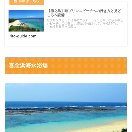
【徳之島】畦プリンスビーチへの行き方と見ど
ころ＆設備
畦プリンスビーチは青のグラデーションと白い砂浜が美し
いビーチ。この美しい景観が評価されて、平成29年に
「奄美群島国立公園...
rito-guide.com
喜念浜海水浴場