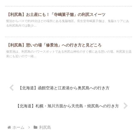
【利尻島】お土産にも！「寺嶋菓子舗」の利尻スイーツ
鴛泊からバスで約35分ほどの場所にある鬼脇地区。長生堂寺嶋菓子舗は、鬼脇エリアにあ
る利尻島内では数少...
【利尻島】憩いの場「修景池」への行き方と見どころ
修景池は、利尻島のパワースポットである利尻山神社のすぐ横にある憩いの場。利尻富士温
泉にも近いので一緒...
【北海道】函館空港と江差港から奥尻島への行き方
【北海道】札幌・旭川方面から天売島・焼尻島への行き方
ホーム
利尻島