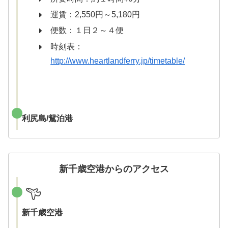
運賃：2,550円～5,180円
便数：１日２～４便
時刻表：
http://www.heartlandferry.jp/timetable/
利尻島/鴛泊港
新千歳空港からのアクセス
新千歳空港