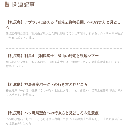
関連記事
【利尻島】アザラシに会える「仙法志御崎公園」への行き方と見どこ
ろ
仙法志御崎公園は、利尻山が噴火した際に溶岩でできた奇岩や、あざらしのエサやり体験が
できるスポット。仙...
【利尻島】利尻山（利尻富士）登山の時期と現地ツアー
利尻島のシンボルでもある利尻山（利尻富士）は、毎年たくさんの登山客が訪れる山です。
標高は1,721m...
【利尻島】神居海岸パークへの行き方と見どころ
神居海岸パークは、沓形（くつがた）地区にあるウニとり体験や、昆布土産作り体験ができ
るスポット。神居海...
【利尻島】ペシ岬展望台への行き方と見どころ＆注意点
ペシ岬は別名「灯台山」とも呼ばれる岩山。中腹には会津藩士の墓もあり、山頂の展望台か
らは鴛泊の町はもち...