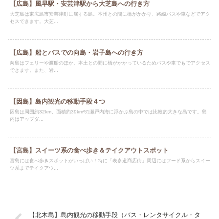
【広島】風早駅・安芸津駅から大芝島への行き方
大芝島は東広島市安芸津町に属する島。本州との間に橋がかかり、路線バスや車などでアク
セスできます。大芝...
【広島】船とバスでの向島・岩子島への行き方
向島はフェリーや渡船のほか、本土との間に橋がかかっているためバスや車でもでアクセス
できます。また、岩...
【因島】島内観光の移動手段４つ
因島は周囲約32km、面積約39km²の瀬戸内海に浮かぶ島の中では比較的大きな島です。島
内はアップダ...
【宮島】スイーツ系の食べ歩き＆テイクアウトスポット
宮島には食べ歩きスポットがいっぱい！特に「表参道商店街」周辺にはフード系からスイー
ツ系までテイクアウ...
【北木島】島内観光の移動手段（バス・レンタサイクル・タ