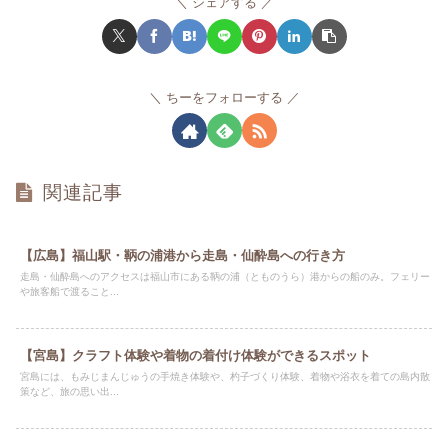
シェアする
ちーをフォローする
関連記事
【広島】福山駅・鞆の浦港から走島・仙酔島への行き方
走島・仙酔島へのアクセスは福山市にある鞆の浦（とものうら）港からの船のみ。フェリー
や旅客船で渡ること...
【宮島】クラフト体験や着物の着付け体験ができるスポット
宮島には、もみじまんじゅうの手焼き体験や、杓子づくり体験、着物や浴衣を着ての島内散
策など、旅の思い出...