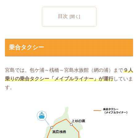
目次
乗合タクシー
宮島では、包ケ浦～桟橋～宮島水族館（網の浦）まで
９人
乗りの乗合タクシー「メイプルライナー」が運行
していま
す。