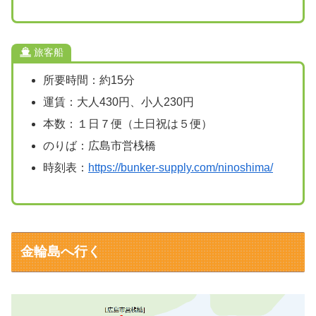
旅客船
所要時間：約15分
運賃：大人430円、小人230円
本数：１日７便（土日祝は５便）
のりば：広島市営桟橋
時刻表：
https://bunker-supply.com/ninoshima/
金輪島へ行く