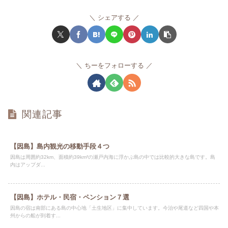
シェアする
ちーをフォローする
関連記事
【因島】島内観光の移動手段４つ
因島は周囲約32km、面積約39km²の瀬戸内海に浮かぶ島の中では比較的大きな島です。島
内はアップダ...
【因島】ホテル・民宿・ペンション７選
因島の宿は南部にある島の中心地「土生地区」に集中しています。今治や尾道など四国や本
州からの船が到着す...