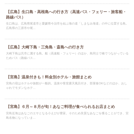
【広島】生口島・高根島への行き方（高速バス・フェリー・旅客船・
路線バス）
生口島は、広島県尾道市と愛媛県今治市を結ぶ海の道「しまなみ海道」の中に位置する島。
広島県の三原市や尾...
【広島】大崎下島・三角島・斎島への行き方
大崎下島は呉市に属する島。船（高速船・フェリー）のほか、島同士で橋でつながっている
ためバス（路線バス...
【宮島】温泉付きも！料金別ホテル・旅館まとめ
宮島の宿はホテルや旅館が一般的。温泉や客室露天風呂付き、部屋食OKなどのほか、おし
ゃれでモダンなホテ...
【宮島】６月～８月が旬！あなご料理が食べられるお店まとめ
宮島近海はあなごのエサとなる小えびが豊富。そのため良質なあなごを獲ることができ、宮
島名物になっていま...