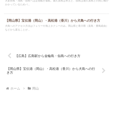
大多府島・鴻島・頭島へは定期船が運航。鹿久居島は本土と、頭島は鹿久居島との間に橋が
かかっているためバ...
【岡山県】宝伝港（岡山）・高松港（香川）から犬島への行き方
犬島へのアクセス方法はフェリーや海上タクシーのみ。岡山県と香川県（直島・豊島経由）
などから渡ることが...
【広島】広島駅から金輪島・似島への行き方
【岡山県】宝伝港（岡山）・高松港（香川）から犬島への行
き方
ホーム
岡山