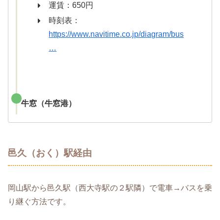
運賃：650円
時刻表：
https://www.navitime.co.jp/diagram/bus
…
牛窓（牛窓港）
邑久（おく）駅経由
岡山駅から邑久駅（西大寺駅の２駅隣）で電車→バスを乗
り継ぐ方法です。