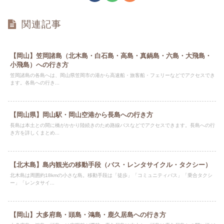
関連記事
【岡山】笠岡諸島（北木島・白石島・高島・真鍋島・六島・大飛島・
小飛島）への行き方
笠岡諸島の各島へは、岡山県笠岡市の港から高速船・旅客船・フェリーなどでアクセスでき
ます。各島への行き...
【岡山県】岡山駅・岡山空港から長島への行き方
長島は本土との間に橋がかかり陸続きのため路線バスなどでアクセスできます。長島への行
き方を詳しくまとめ...
【北木島】島内観光の移動手段（バス・レンタサイクル・タクシー）
北木島は周囲約18kmの小さな島。移動手段は「徒歩」「コミュニティバス」「乗合タクシ
ー」「レンタサイ...
【岡山】大多府島・頭島・鴻島・鹿久居島への行き方