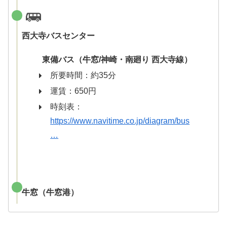
西大寺バスセンター
東備バス（牛窓/神崎・南廻り 西大寺線）
所要時間：約35分
運賃：650円
時刻表：
https://www.navitime.co.jp/diagram/bus
…
牛窓（牛窓港）