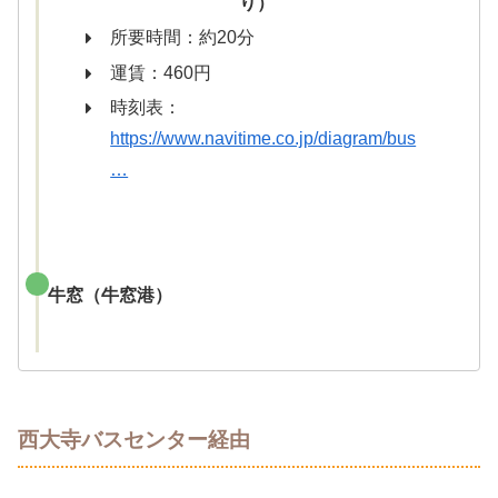
り）
所要時間：約20分
運賃：460円
時刻表：
https://www.navitime.co.jp/diagram/bus
…
牛窓（牛窓港）
西大寺バスセンター経由