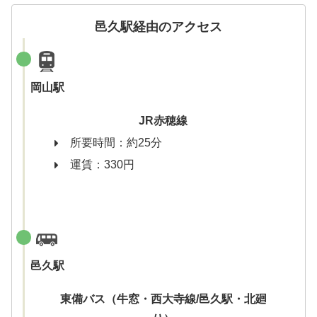
邑久駅経由のアクセス
岡山駅
JR赤穂線
所要時間：約25分
運賃：330円
邑久駅
東備バス（牛窓・西大寺線/邑久駅・北廻