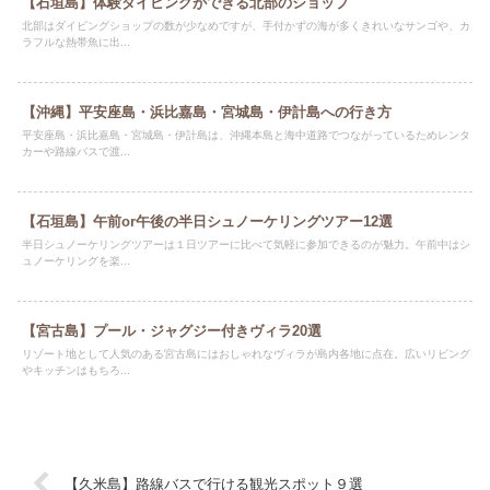
【石垣島】体験ダイビングができる北部のショップ
北部はダイビングショップの数が少なめですが、手付かずの海が多くきれいなサンゴや、カ
ラフルな熱帯魚に出...
【沖縄】平安座島・浜比嘉島・宮城島・伊計島への行き方
平安座島・浜比嘉島・宮城島・伊計島は、沖縄本島と海中道路でつながっているためレンタ
カーや路線バスで渡...
【石垣島】午前or午後の半日シュノーケリングツアー12選
半日シュノーケリングツアーは１日ツアーに比べて気軽に参加できるのが魅力。午前中はシ
ュノーケリングを楽...
【宮古島】プール・ジャグジー付きヴィラ20選
リゾート地として人気のある宮古島にはおしゃれなヴィラが島内各地に点在。広いリビング
やキッチンはもちろ...
【久米島】路線バスで行ける観光スポット９選