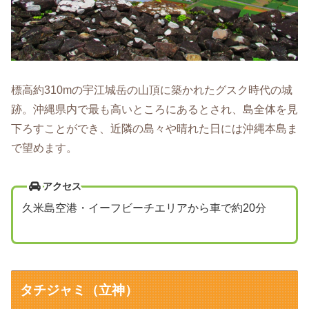
標高約310mの宇江城岳の山頂に築かれたグスク時代の城
跡。沖縄県内で最も高いところにあるとされ、島全体を見
下ろすことができ、近隣の島々や晴れた日には沖縄本島ま
で望めます。
アクセス
久米島空港・イーフビーチエリアから車で約20分
タチジャミ（立神）