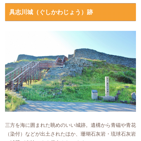
具志川城（ぐしかわじょう）跡
三方を海に囲まれた眺めのいい城跡。遺構から青磁や青花
（染付）などが出土されたほか、珊瑚石灰岩・琉球石灰岩