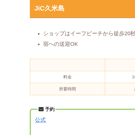
JiC久米島
ショップはイーフビーチから徒歩20
宿への送迎OK
料金
1
所要時間
予約
公式