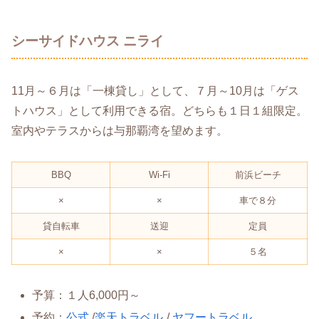
シーサイドハウス ニライ
11月～６月は「一棟貸し」として、７月～10月は「ゲス
トハウス」として利用できる宿。どちらも１日１組限定。
室内やテラスからは与那覇湾を望めます。
BBQ
Wi-Fi
前浜ビーチ
×
×
車で８分
貸自転車
送迎
定員
×
×
５名
予算：１人6,000円～
予約：
公式
/
楽天トラベル
/
ヤフートラベル