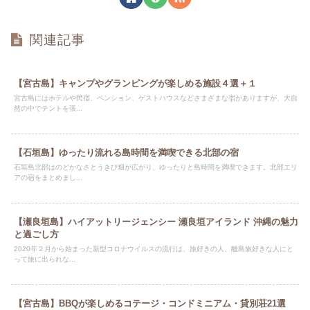
関連記事
【宮古島】キャンプやグランピングが楽しめる施設４選＋１
宮古島にはホテルや民宿、ペンション、ゲストハウスなどさまざまな宿がありますが、大自
然の中でテントを張...
【石垣島】ゆったり流れる島時間を満喫できる北部の宿
石垣島北部はのどかなさとうきび畑が広がり、ゆったりと島時間を満喫できます。北部エリ
アの宿をまとめまし...
【瀬良垣島】ハイアットリージェンシー 瀬良垣アイランド 沖縄の魅力
と過ごし方
2020年２月から始まった新型コロナウイルスの流行は、旅好きの人、離島旅好きな人にと
って旅に出られな...
【宮古島】BBQが楽しめるコテージ・コンドミニアム・貸別荘21選