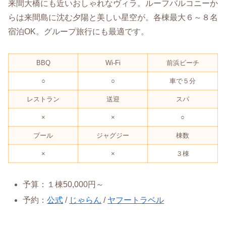
来間大橋にも近いおしゃれなヴィラ。ルーフバルコニーか
らは来間島に沈む夕陽と美しい星空が。各棟最大６～８名
宿泊OK。グループ旅行にも最適です。
BBQ
Wi-Fi
前浜ビーチ
○
○
車で５分
レストラン
送迎
スパ
×
×
○
プール
ジャグジー
棟数
×
×
３棟
予算：１棟50,000円～
予約：
公式
/
じゃらん
/
ヤフートラベル