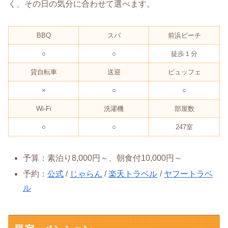
く、その日の気分に合わせて選べます。
BBQ
スパ
前浜ビーチ
○
○
徒歩１分
貸自転車
送迎
ビュッフェ
×
○
○
Wi-Fi
洗濯機
部屋数
○
○
247室
予算：素泊り8,000円～、朝食付10,000円～
予約：
公式
/
じゃらん
/
楽天トラベル
/
ヤフートラベ
ル