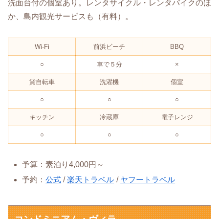
洗面台付の個室あり。レンタサイクル・レンタバイクのほ
か、島内観光サービスも（有料）。
Wi-Fi
前浜ビーチ
BBQ
○
車で５分
×
貸自転車
洗濯機
個室
○
○
○
キッチン
冷蔵庫
電子レンジ
○
○
○
予算：素泊り4,000円～
予約：
公式
/
楽天トラベル
/
ヤフートラベル