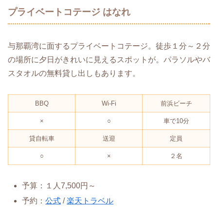
プライベートコテージ はなれ
与那覇湾に面するプライベートコテージ。徒歩１分～２分
の場所に夕日がきれいに見えるスポットが。パラソルやバ
スタオルの無料貸し出しもあります。
BBQ
Wi-Fi
前浜ビーチ
×
○
車で10分
貸自転車
送迎
定員
○
×
２名
予算：１人7,500円～
予約：
公式
/
楽天トラベル