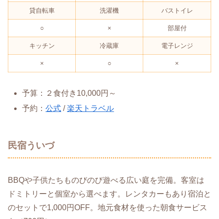
貸自転車
洗濯機
バストイレ
○
×
部屋付
キッチン
冷蔵庫
電子レンジ
×
○
×
予算：２食付き10,000円～
予約：
公式
/
楽天トラベル
民宿ういづ
BBQや子供たちものびのび遊べる広い庭を完備。客室は
ドミトリーと個室から選べます。レンタカーもあり宿泊と
のセットで1,000円OFF。地元食材を使った朝食サービス