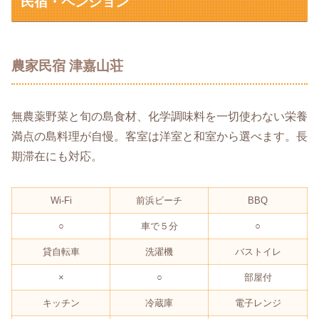
民宿・ペンション
農家民宿 津嘉山荘
無農薬野菜と旬の島食材、化学調味料を一切使わない栄養
満点の島料理が自慢。客室は洋室と和室から選べます。長
期滞在にも対応。
Wi-Fi
前浜ビーチ
BBQ
○
車で５分
○
貸自転車
洗濯機
バストイレ
×
○
部屋付
キッチン
冷蔵庫
電子レンジ