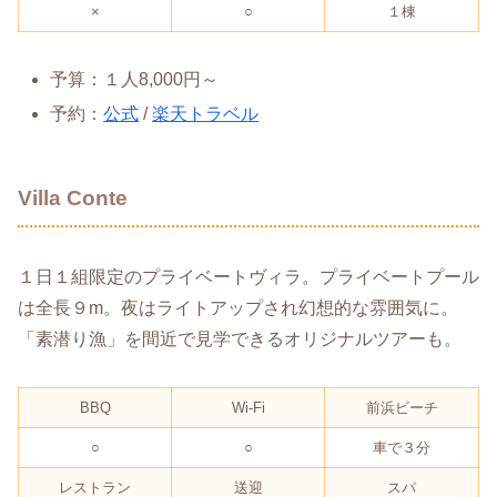
×
○
１棟
予算：１人8,000円～
予約：
公式
/
楽天トラベル
Villa Conte
１日１組限定のプライベートヴィラ。プライベートプール
は全長９m。夜はライトアップされ幻想的な雰囲気に。
「素潜り漁」を間近で見学できるオリジナルツアーも。
BBQ
Wi-Fi
前浜ビーチ
○
○
車で３分
レストラン
送迎
スパ