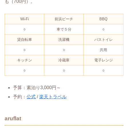
も（700円）。
Wi-Fi
前浜ビーチ
BBQ
○
車で５分
○
貸自転車
洗濯機
バストイレ
○
○
共用
キッチン
冷蔵庫
電子レンジ
○
○
○
予算：素泊り3,000円～
予約：
公式
/
楽天トラベル
aruflat