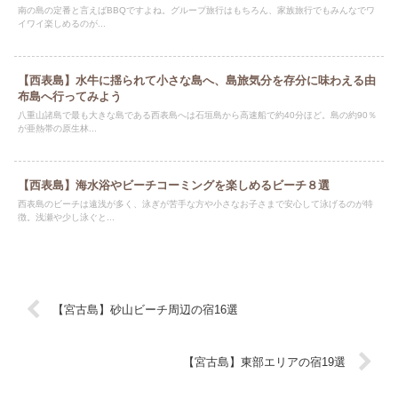
南の島の定番と言えばBBQですよね。グループ旅行はもちろん、家族旅行でもみんなでワ
イワイ楽しめるのが...
【西表島】水牛に揺られて小さな島へ、島旅気分を存分に味わえる由
布島へ行ってみよう
八重山諸島で最も大きな島である西表島へは石垣島から高速船で約40分ほど。島の約90％
が亜熱帯の原生林...
【西表島】海水浴やビーチコーミングを楽しめるビーチ８選
西表島のビーチは遠浅が多く、泳ぎが苦手な方や小さなお子さまで安心して泳げるのが特
徴。浅瀬や少し泳ぐと...
【宮古島】砂山ビーチ周辺の宿16選
【宮古島】東部エリアの宿19選