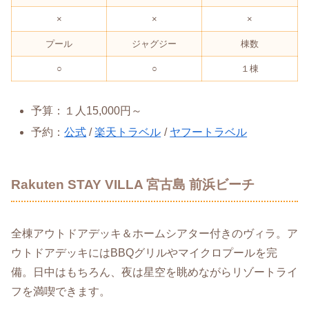
×
×
×
プール
ジャグジー
棟数
○
○
１棟
予算：１人15,000円～
予約：
公式
/
楽天トラベル
/
ヤフートラベル
Rakuten STAY VILLA 宮古島 前浜ビーチ
全棟アウトドアデッキ＆ホームシアター付きのヴィラ。ア
ウトドアデッキにはBBQグリルやマイクロプールを完
備。日中はもちろん、夜は星空を眺めながらリゾートライ
フを満喫できます。