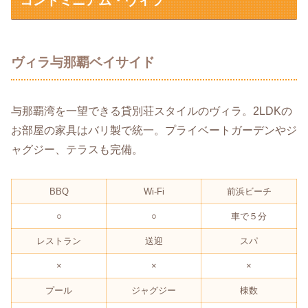
コンドミニアム・ヴィラ
ヴィラ与那覇ベイサイド
与那覇湾を一望できる貸別荘スタイルのヴィラ。2LDKの
お部屋の家具はバリ製で統一。プライベートガーデンやジ
ャグジー、テラスも完備。
BBQ
Wi-Fi
前浜ビーチ
○
○
車で５分
レストラン
送迎
スパ
×
×
×
プール
ジャグジー
棟数