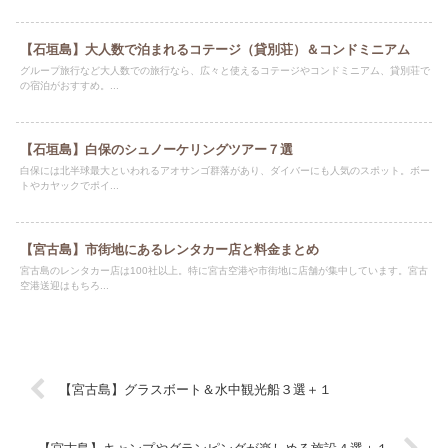
【石垣島】大人数で泊まれるコテージ（貸別荘）＆コンドミニアム
グループ旅行など大人数での旅行なら、広々と使えるコテージやコンドミニアム、貸別荘で
の宿泊がおすすめ。...
【石垣島】白保のシュノーケリングツアー７選
白保には北半球最大といわれるアオサンゴ群落があり、ダイバーにも人気のスポット。ボー
トやカヤックでポイ...
【宮古島】市街地にあるレンタカー店と料金まとめ
宮古島のレンタカー店は100社以上。特に宮古空港や市街地に店舗が集中しています。宮古
空港送迎はもちろ...
【宮古島】グラスボート＆水中観光船３選＋１