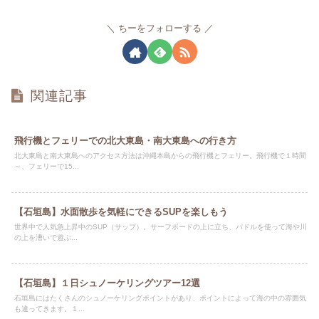
ちーをフォローする
関連記事
飛行機とフェリーでの北大東島・南大東島への行き方
北大東島と南大東島へのアクセス方法は沖縄本島からの飛行機とフェリー。飛行機で１時間
～、フェリーで15...
【石垣島】水面散歩を気軽にできるSUPを楽しもう
世界中で人気急上昇中のSUP（サップ）。サーフボードの上に立ち、パドルを使って海や川
の上を漕いで遊ぶ...
【石垣島】１日シュノーケリングツアー12選
石垣島にはたくさんのシュノーケリングポイントがあり、ポイントによって海の中の雰囲気
も違ってきます。１...