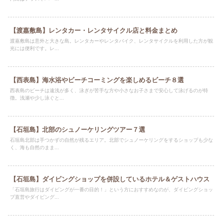
【渡嘉敷島】レンタカー・レンタサイクル店と料金まとめ
渡嘉敷島は意外と大きな島。レンタカーやレンタバイク、レンタサイクルを利用した方が観
光には便利です。レ...
【西表島】海水浴やビーチコーミングを楽しめるビーチ８選
西表島のビーチは遠浅が多く、泳ぎが苦手な方や小さなお子さまで安心して泳げるのが特
徴。浅瀬や少し泳ぐと...
【石垣島】北部のシュノーケリングツアー７選
石垣島北部は手つかずの自然が残るエリア。北部でシュノーケリングをするショップも少な
く、海も自然のまま...
【石垣島】ダイビングショップを併設しているホテル＆ゲストハウス
「石垣島旅行はダイビングが一番の目的！」という方におすすめなのが、ダイビングショッ
プ直営やダイビング...