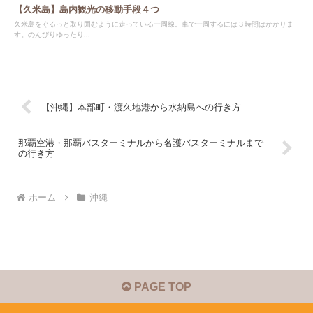
【久米島】島内観光の移動手段４つ
久米島をぐるっと取り囲むように走っている一周線。車で一周するには３時間はかかりま
す。のんびりゆったり...
【沖縄】本部町・渡久地港から水納島への行き方
那覇空港・那覇バスターミナルから名護バスターミナルまで
の行き方
ホーム
沖縄
PAGE TOP