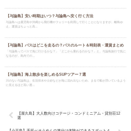
【与論島】安い時期はいつ？与論島へ安く行く方法
与論島へは鹿児島や沖縄から飛行機やフェリーを利用して行くことになりますが、離島ゆ
え、運賃はちょっと高...
【与論島】バスはどこを走るの？バスのルート＆時刻表・運賃まとめ
「与論島ってバスで海に行けるかな？」「どこから乗れるのかな？」と、与論島旅行で気に
なるのが、島内での...
【与論島】海上散歩を楽しめるSUPツアー７選
川のない与論島は、生活排水や土砂などが海に流れ出ないため、まるで船が浮いているよう
に見えるほど高い透...
【屋久島】大人数向けコテージ・コンドミニアム・貸別荘12
選
【小豆島】手延べそうめんの箸分け体験ができるスポット４