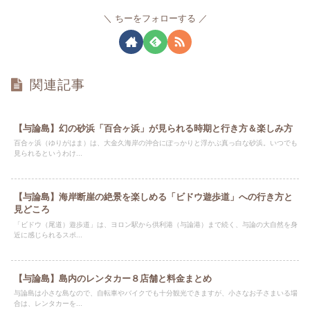
ちーをフォローする
関連記事
【与論島】幻の砂浜「百合ヶ浜」が見られる時期と行き方＆楽しみ方
百合ヶ浜（ゆりがはま）は、大金久海岸の沖合にぽっかりと浮かぶ真っ白な砂浜。いつでも
見られるというわけ...
【与論島】海岸断崖の絶景を楽しめる「ビドウ遊歩道」への行き方と
見どころ
「ビドウ（尾道）遊歩道」は、ヨロン駅から供利港（与論港）まで続く、与論の大自然を身
近に感じられるスポ...
【与論島】島内のレンタカー８店舗と料金まとめ
与論島は小さな島なので、自転車やバイクでも十分観光できますが、小さなお子さまいる場
合は、レンタカーを...