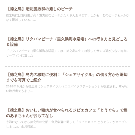
【徳之島】透明度抜群の癒しのビーチ
徳之島には透明度が高く魅力的なビーチがたくさんあります。しかも、どのビーチも人が少
なく混雑しているこ...
【徳之島】リクバマビーチ（里久浜海水浴場）への行き方と見どころ
＆設備
「リクバマビーチ（里久浜海水浴場）」は、徳之島の中では珍しくサンゴ礁が少ない海岸。
サーフィンに適した...
【徳之島】島内の移動に便利！「シェアサイクル」の借り方から返却
までを写真でご紹介
2018年６月から徳之島にシェアサイクル（エコバイクステーション）が設置され、車がな
い旅行者でもより...
【徳之島】おいしい猪肉が食べられるジビエカフェ「とうぐら」で島
のあまちゃんがおもてなし
令和になってから徳之島の北部・金見集落に新しく「ジビエカフェ とうぐら」がオープン
しました。金見崎展...