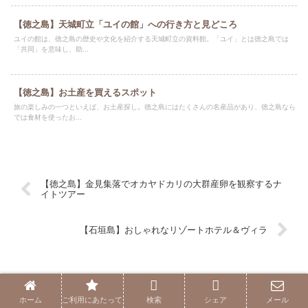
【徳之島】天城町立「ユイの館」への行き方と見どころ
ユイの館は、徳之島の歴史や文化を紹介する天城町立の資料館。「ユイ」とは徳之島では
「共同」を意味し、助...
【徳之島】お土産を買えるスポット
旅の楽しみの一つといえば、お土産探し。徳之島にはたくさんの名産品があり、徳之島なら
では食材を使ったお...
【徳之島】金見集落でオカヤドカリの大群産卵を観察するナ
イトツアー
【石垣島】おしゃれなリゾートホテル＆ヴィラ
ホーム
徳之島
ホーム
ご利用にあたって
検索
シェア
メール