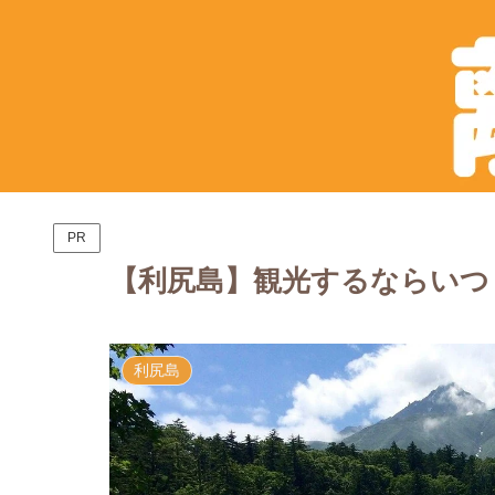
PR
【利尻島】観光するならいつ
利尻島