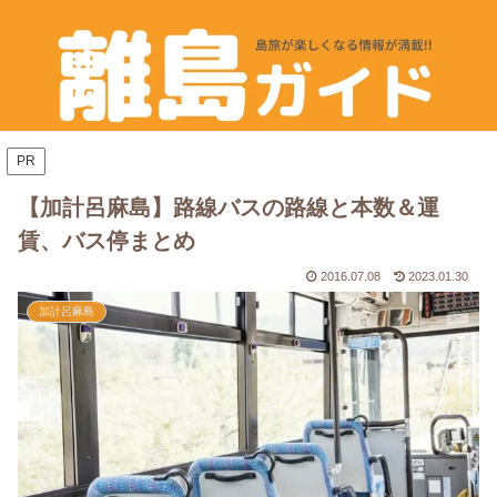
PR
【加計呂麻島】路線バスの路線と本数＆運
賃、バス停まとめ
2016.07.08
2023.01.30
加計呂麻島