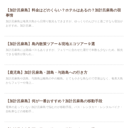
【加計呂麻島】料金はどのくらい？ホテルはあるの？加計呂麻島の宿
事情
加計呂麻島は奄美大島から日帰り観光もできますが、ゆっくりのんびりと過ごすなら宿泊が
おすすめ。加計呂麻...
【加計呂麻島】島内散策ツアー＆現地エコツアー９選
加計呂麻島には路線バスもありますが、フェリーに合わせた運行で本数も少ないため、観光
できる場所が限られ...
【鹿児島】加計呂麻島・請島・与路島への行き方
加計呂麻島や請島、与路島は離島の中の離島。とても小さな島なので空港はなく、奄美大島
からフェリーや海上...
【加計呂麻島】何が一番おすすめ？加計呂麻島の移動手段
電車の走っていない加計呂麻島で悩むのが移動手段。バス・レンタカー・レンタルバイク・
自転車などの移動手...