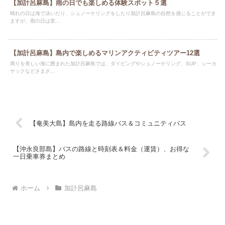
【加計呂麻島】雨の日でも楽しめる体験スポット５選
晴れの日は海で泳いだり、シュノーケリングをしたり加計呂麻島の自然を感じることができ
ますが、雨の日は室...
【加計呂麻島】島内で楽しめるマリンアクティビティツアー12選
周りを美しい海に囲まれた加計呂麻島では、ダイビングやシュノーケリング、SUP、シーカ
ヤックなどさまざ...
【奄美大島】島内を走る路線バス＆コミュニティバス
【沖永良部島】バスの路線と時刻表＆料金（運賃）、お得な
一日乗車券まとめ
ホーム
加計呂麻島