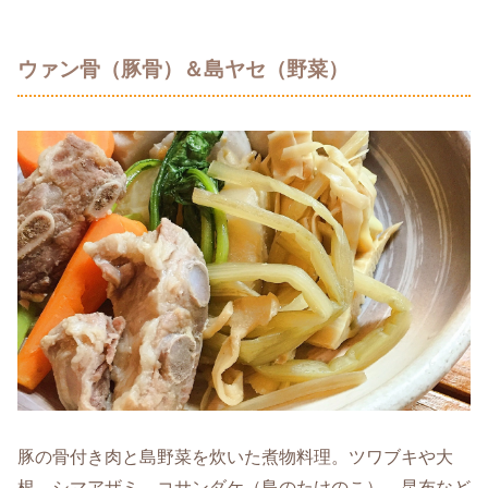
ウァン骨（豚骨）＆島ヤセ（野菜）
豚の骨付き肉と島野菜を炊いた煮物料理。ツワブキや大
根、シマアザミ、コサンダケ（島のたけのこ）、昆布など