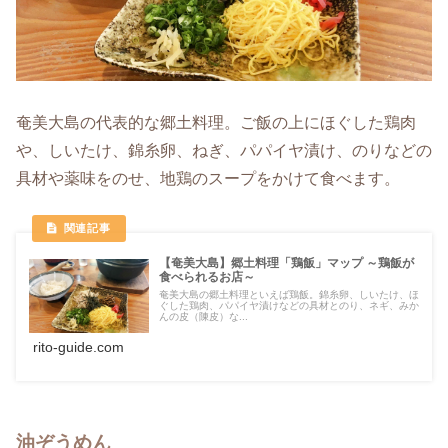
奄美大島の代表的な郷土料理。ご飯の上にほぐした鶏肉
や、しいたけ、錦糸卵、ねぎ、パパイヤ漬け、のりなどの
具材や薬味をのせ、地鶏のスープをかけて食べます。
【奄美大島】郷土料理「鶏飯」マップ ～鶏飯が
食べられるお店～
奄美大島の郷土料理といえば鶏飯。錦糸卵、しいたけ、ほ
ぐした鶏肉、パパイヤ漬けなどの具材とのり、ネギ、みか
んの皮（陳皮）な...
rito-guide.com
油ぞうめん