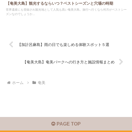
【奄美大島】観光するならいつ？ベストシーズンと穴場の時期
世界遺産にも登録され観光地として人気も高い奄美大島。旅行へ行くなら何月がベストシー
ズンなのでしょうか...
【加計呂麻島】雨の日でも楽しめる体験スポット５選
【奄美大島】奄美パークへの行き方と施設情報まとめ
ホーム
奄美
PAGE TOP