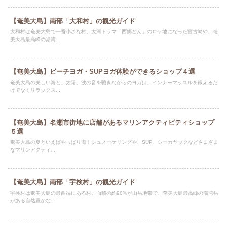
【奄美大島】南部「大和村」の観光ガイド
大和村は奄美大島で一番小さな村。大河ドラマ「西郷どん」のロケ地になった宮古崎や、奄
美大島最高峰の湯湾...
【奄美大島】ビーチヨガ・SUPヨガ体験ができるショップ４選
奄美大島の美しい海と、太陽、波の音を聴きながらのヨガは、インナーマッスルを鍛えるだ
けでなくリラックス...
【奄美大島】名瀬市街地に店舗があるマリンアクティビティショップ
５選
奄美大島の夏といえばやっぱり海！シュノーケリングや、SUP、シーカヤックなどさまざま
なマリンアクティ...
【奄美大島】南部「宇検村」の観光ガイド
宇検村は奄美大島の最西端にある村。面積の約90%が山岳地帯で、奄美大島最高峰の湯湾岳
がある自然豊かな...