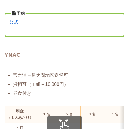
予約
公式
YNAC
宮之浦～尾之間地区送迎可
貸切可（１組＋10,000円）
昼食付き
料金
１名
２名
３名
４名
（１人あたり）
１日