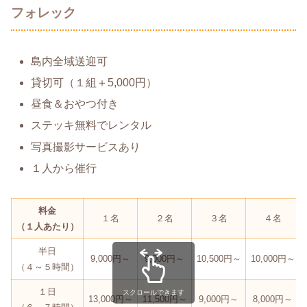
フォレック
島内全域送迎可
貸切可（１組＋5,000円）
昼食＆おやつ付き
ステッキ無料でレンタル
写真撮影サービスあり
１人から催行
料金
１名
２名
３名
４名
（１人あたり）
半日
9,000円～
9,000円～
10,500円～
10,000円～
（４～５時間）
１日
スクロールできます
13,000円～
11,500円～
9,000円～
8,000円～