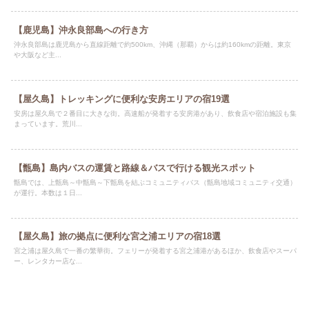
【鹿児島】沖永良部島への行き方
沖永良部島は鹿児島から直線距離で約500km、沖縄（那覇）からは約160kmの距離。東京
や大阪など主...
【屋久島】トレッキングに便利な安房エリアの宿19選
安房は屋久島で２番目に大きな街。高速船が発着する安房港があり、飲食店や宿泊施設も集
まっています。荒川...
【甑島】島内バスの運賃と路線＆バスで行ける観光スポット
甑島では、上甑島～中甑島～下甑島を結ぶコミュニティバス（甑島地域コミュニティ交通）
が運行。本数は１日...
【屋久島】旅の拠点に便利な宮之浦エリアの宿18選
宮之浦は屋久島で一番の繁華街。フェリーが発着する宮之浦港があるほか、飲食店やスーパ
ー、レンタカー店な...