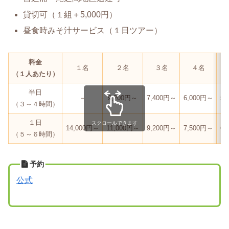
貸切可（１組＋5,000円）
昼食時みそ汁サービス（１日ツアー）
料金
１名
２名
３名
４名
（１人あたり）
半日
－
9,200円～
7,400円～
6,000円～
5,
（３～４時間）
１日
スクロールできます
14,000円～
11,000円～
9,200円～
7,500円～
6,
（５～６時間）
予約
公式