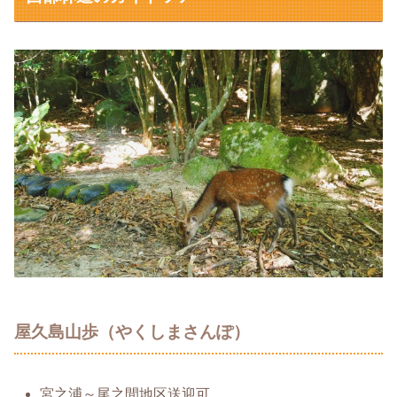
屋久島山歩（やくしまさんぽ）
宮之浦～尾之間地区送迎可