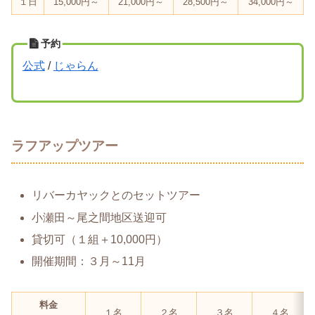
１日
15,000円～
21,000円～
28,500円～
34,000円～
予約
公式
/
じゃらん
ラフアップツアー
リバーカヤックとのセットツアー
小瀬田～尾之間地区送迎可
貸切可（１組＋10,000円）
開催期間：３月～11月
料金
１名
２名
３名
４名