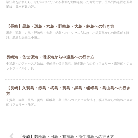
福江島を訪れたら、ぜひ味わいたいのが新鮮な地魚を使った寿司です。五島列島を囲む五島
灘は、日本有数の好...
【長崎】黒島・斑島・六島・野崎島・大島・納島への行き方
黒島・斑島・六島・野崎島・大島・納島へのアクセス方法は、小値賀島からの旅客船や陸
路。黒島と斑島は小値...
長崎港・佐世保港・博多港から中通島への行き方
中通島へのアクセス方法は、長崎港や佐世保港、博多港からの船（フェリー・高速船・ジェ
ットフォイル）。長...
【長崎】久賀島・赤島・椛島・黄島・黒島・嵯峨島・島山島への行き
方
久賀島・赤島・椛島・黄島・嵯峨島・島山島へのアクセス方法は、福江島からの路線バスや
船（フェリー・旅客...
【長崎】若松島・日島・有福島・漁生浦島への行き方