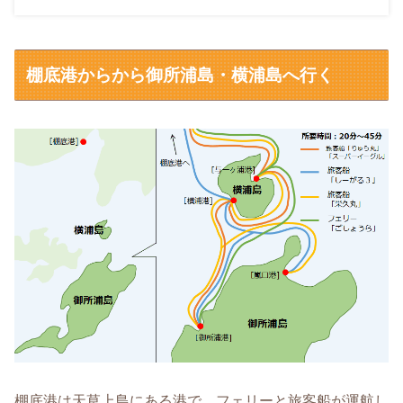
棚底港からから御所浦島・横浦島へ行く
棚底港は天草上島にある港で、フェリーと旅客船が運航し