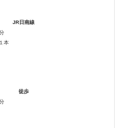
JR日南線
分
１本
徒歩
分