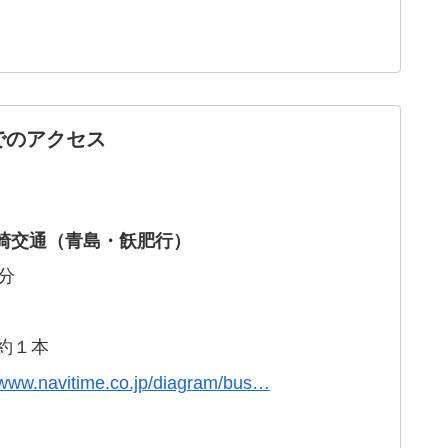
でのアクセス
崎交通（青島・飫肥行）
分
約１本
/www.navitime.co.jp/diagram/bus…