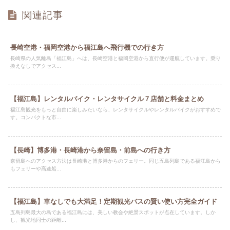
関連記事
長崎空港・福岡空港から福江島へ飛行機での行き方
長崎県の人気離島「福江島」へは、長崎空港と福岡空港から直行便が運航しています。乗り
換えなしでアクセス...
【福江島】レンタルバイク・レンタサイクル７店舗と料金まとめ
福江島観光をもっと自由に楽しみたいなら、レンタサイクルやレンタルバイクがおすすめで
す。コンパクトな市...
【長崎】博多港・長崎港から奈留島・前島への行き方
奈留島へのアクセス方法は長崎港と博多港からのフェリー。同じ五島列島である福江島から
もフェリーや高速船...
【福江島】車なしでも大満足！定期観光バスの賢い使い方完全ガイド
五島列島最大の島である福江島には、美しい教会や絶景スポットが点在しています。しか
し、観光地同士の距離...