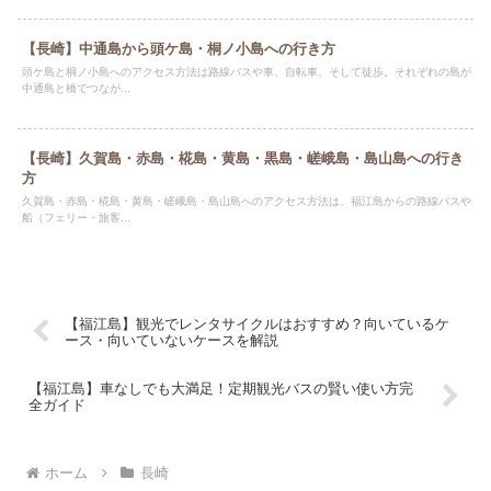
【長崎】中通島から頭ケ島・桐ノ小島への行き方
頭ケ島と桐ノ小島へのアクセス方法は路線バスや車、自転車、そして徒歩。それぞれの島が
中通島と橋でつなが...
【長崎】久賀島・赤島・椛島・黄島・黒島・嵯峨島・島山島への行き
方
久賀島・赤島・椛島・黄島・嵯峨島・島山島へのアクセス方法は、福江島からの路線バスや
船（フェリー・旅客...
【福江島】観光でレンタサイクルはおすすめ？向いているケ
ース・向いていないケースを解説
【福江島】車なしでも大満足！定期観光バスの賢い使い方完
全ガイド
ホーム
長崎