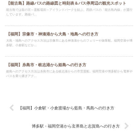
【能古島】路線バスの路線図と時刻表＆バス停周辺の観光スポット
能古島では龍の宮～渡船場前～アイランドパークを結ぶ、西鉄バスの「能古島内線」が運行
しています。路線バ...
【福岡】宗像市・神湊港から大島・地島への行き方
大島・地島へのアクセス方法は宗像市にある神湊港からのフェリーや旅客船。福岡空港や博
多駅、小倉駅などか...
【福岡】糸島市・岐志港から姫島への行き方
姫島へのアクセス方法は糸島市にある岐志港からの市営渡船。福岡空港や博多駅から電車や
バスを乗り継ぎアク...
【福岡】小倉駅・小倉渡場から藍島・馬島への行き方
博多駅・福岡空港から玄界島と志賀島への行き方