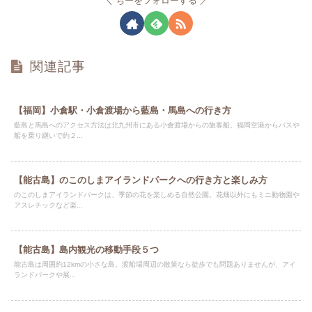
ちーをフォローする
関連記事
【福岡】小倉駅・小倉渡場から藍島・馬島への行き方
藍島と馬島へのアクセス方法は北九州市にある小倉渡場からの旅客船。福岡空港からバスや
船を乗り継いで約２...
【能古島】のこのしまアイランドパークへの行き方と楽しみ方
のこのしまアイランドパークは、季節の花を楽しめる自然公園。花畑以外にもミニ動物園や
アスレチックなど楽...
【能古島】島内観光の移動手段５つ
能古島は周囲約12kmの小さな島。渡船場周辺の散策なら徒歩でも問題ありませんが、アイ
ランドパークや展...