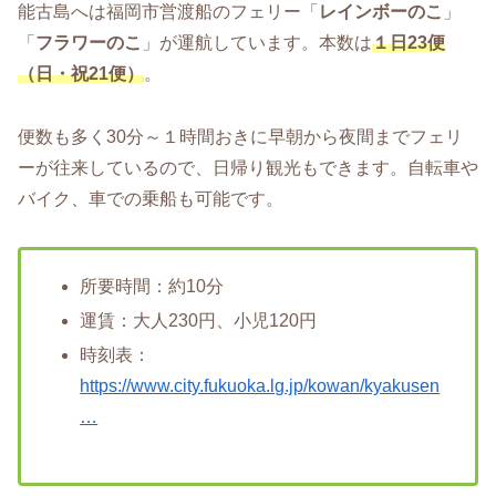
能古島へは福岡市営渡船のフェリー「
レインボーのこ
」
「
フラワーのこ
」が運航しています。本数は
１日23便
（日・祝21便）
。
便数も多く30分～１時間おきに早朝から夜間までフェリ
ーが往来しているので、日帰り観光もできます。自転車や
バイク、車での乗船も可能です。
所要時間：約10分
運賃：大人230円、小児120円
時刻表：
https://www.city.fukuoka.lg.jp/kowan/kyakusen
…