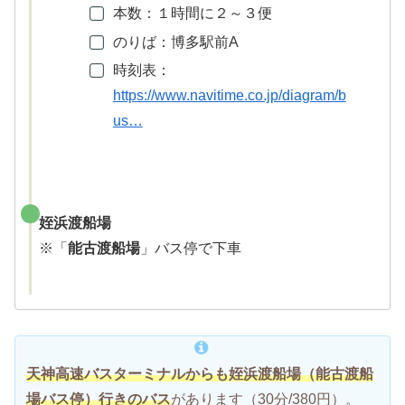
本数：１時間に２～３便
のりば：博多駅前A
時刻表：
https://www.navitime.co.jp/diagram/b
us…
姪浜渡船場
※「
能古渡船場
」バス停で下車
天神高速バスターミナルからも姪浜渡船場（能古渡船
場バス停）行きのバス
があります（30分/380円）。