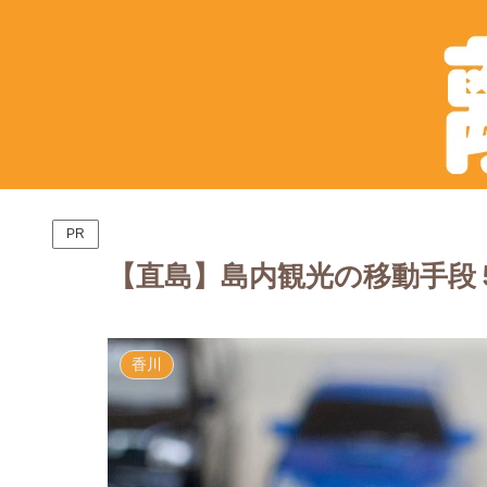
PR
【直島】島内観光の移動手段
香川