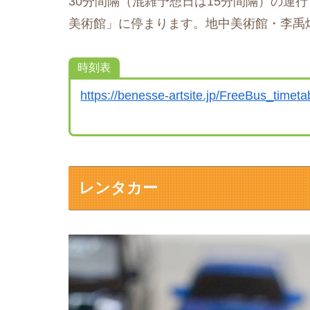
30分間隔（混雑予想日は15分間隔）の運
美術館」に停まります。地中美術館・李禹
時刻表
https://benesse-artsite.jp/FreeBus_time
レンタカー