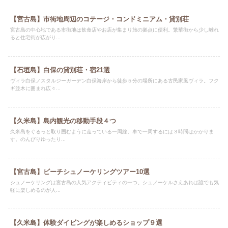
【宮古島】市街地周辺のコテージ・コンドミニアム・貸別荘
宮古島の中心地である市街地は飲食店やお店が集まり旅の拠点に便利。繁華街から少し離れ
ると住宅街が広がり...
【石垣島】白保の貸別荘・宿21選
ヴィラ白保ノスタルジーガーデン白保海岸から徒歩５分の場所にある古民家風ヴィラ。フク
ギ並木に囲まれ広々...
【久米島】島内観光の移動手段４つ
久米島をぐるっと取り囲むように走っている一周線。車で一周するには３時間はかかりま
す。のんびりゆったり...
【宮古島】ビーチシュノーケリングツアー10選
シュノーケリングは宮古島の人気アクティビティの一つ。シュノーケルさえあれば誰でも気
軽に楽しめるのが人...
【久米島】体験ダイビングが楽しめるショップ９選