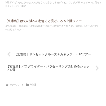
体験ダイビングはライセンスがなくても参加できるダイビング。久米島ではボートに乗って
ポイントへ行く体験...
【久米島】はての浜への行き方と見どころ＆上陸ツアー
はての浜は、久米島から約5kmの沖合に浮かぶ砂浜できた無人島。前の浜（メーヌハマ）・
中の浜（ナカヌハ...
【宮古島】サンセットクルーズ＆カヤック・SUPツアー
【宮古島】パラグライダー・パラセーリング楽しめるショッ
プ４選
ホーム
沖縄