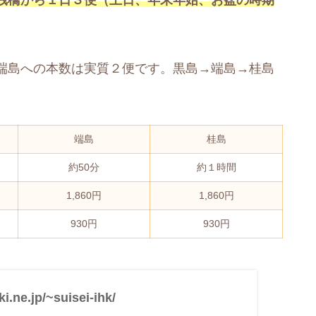
桟橋から１日３便（土日、年末年始、お盆の時期
端島への本数は実質２便です。黒島→端島→桂島
端島
桂島
約50分
約１時間
1,860円
1,860円
930円
930円
ki.ne.jp/~suisei-ihk/