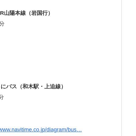
JR山陽本線（岩国行）
分
くにバス（和木駅・上迫線）
分
/www.navitime.co.jp/diagram/bus…