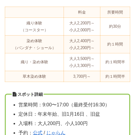
料金
所要時間
織り体験
大人2,200円～
約30分
（コースター）
小人2,000円～
染め体験
大人2,400円～
約１時間
（バンダナ・ショール）
小人2,200円～
大人3,500円～
織り・染め体験
約１時間半
小人3,300円～
草木染め体験
3,700円～
約１時間半
スポット詳細
営業時間：9:00〜17:00（最終受付16:30）
定休日：年末年始、旧1月16日 、旧盆
入場料：大人200円、小人100円
予約：
公式
/
じゃらん