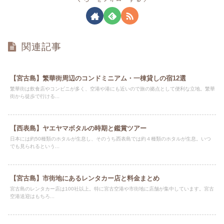
関連記事
【宮古島】繁華街周辺のコンドミニアム・一棟貸しの宿12選
繁華街は飲食店やコンビニが多く、空港や港にも近いので旅の拠点として便利な立地。繁華
街から徒歩で行ける...
【西表島】ヤエヤマボタルの時期と鑑賞ツアー
日本には約50種類のホタルが生息し、そのうち西表島では約４種類のホタルが生息。いつ
でも見られるという...
【宮古島】市街地にあるレンタカー店と料金まとめ
宮古島のレンタカー店は100社以上。特に宮古空港や市街地に店舗が集中しています。宮古
空港送迎はもちろ...