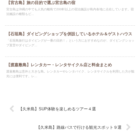
【宮古島】旅の目的で選ぶ宮古島の宿
宮古島は沖縄の中でも人気の離島で200軒以上の宿泊施設が島内各地に点在しています。宿
泊施設の種類もビ...
【石垣島】ダイビングショップを併設しているホテル＆ゲストハウス
「石垣島旅行はダイビングが一番の目的！」という方におすすめなのが、ダイビングショッ
プ直営やダイビング...
【渡嘉敷島】レンタカー・レンタサイクル店と料金まとめ
渡嘉敷島は意外と大きな島。レンタカーやレンタバイク、レンタサイクルを利用した方が観
光には便利です。レ...
【久米島】SUP体験を楽しめるツアー４選
【久米島】路線バスで行ける観光スポット９選