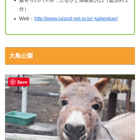
最寄りのバス停：ふるさと体験館入口（徒歩約１
分）
Web：
http://www.island-net.or.jp/~taikenkan/
大島公園
Save