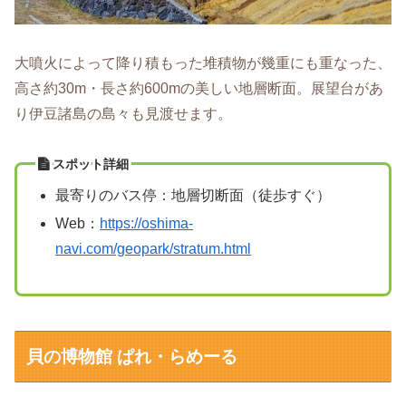
大噴火によって降り積もった堆積物が幾重にも重なった、
高さ約30m・長さ約600mの美しい地層断面。展望台があ
り伊豆諸島の島々も見渡せます。
スポット詳細
最寄りのバス停：地層切断面（徒歩すぐ）
Web：
https://oshima-
navi.com/geopark/stratum.html
貝の博物館 ぱれ・らめーる