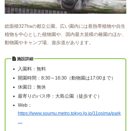
総面積327haの都立公園。広い園内には亜熱帯植物や自生
植物を中心とした植物園や、国内最大規模の椿園のほか、
動物園やキャンプ場、遊歩道があります。
施設詳細
入園料：無料
開園時間：8:30～16:30（動物園は17:00まで）
休園日：無休
最寄りのバス停：大島公園（徒歩すぐ）
Web：
https://www.soumu.metro.tokyo.lg.jp/11osima/park
…