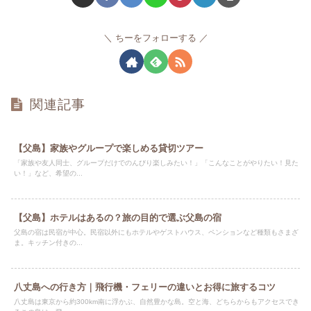
ちーをフォローする
関連記事
【父島】家族やグループで楽しめる貸切ツアー
「家族や友人同士、グループだけでのんびり楽しみたい！」「こんなことがやりたい！見た
い！」など、希望の...
【父島】ホテルはあるの？旅の目的で選ぶ父島の宿
父島の宿は民宿が中心。民宿以外にもホテルやゲストハウス、ペンションなど種類もさまざ
ま。キッチン付きの...
八丈島への行き方｜飛行機・フェリーの違いとお得に旅するコツ
八丈島は東京から約300km南に浮かぶ、自然豊かな島。空と海、どちらからもアクセスでき