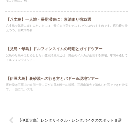
るこの島は、飛...
【八丈島】一人旅・長期滞在に！素泊まり宿12選
八丈島を気軽に楽しみたい方には、素泊まり宿やゲストハウスがおすすめです。宿泊費を抑
えつつ、自炊や外食...
【父島・母島】ドルフィンスイムの時期とガイドツアー
父島や母島をはじめとした小笠原諸島周辺は、野生のイルカが生息する海域。年間を通して
ドルフィンウォッチ...
【伊豆大島】裏砂漠への行き方とバギー＆現地ツアー
裏砂漠は三原山の東側一帯に広がる日本唯一の砂漠。三原山噴火で噴出した石でできた砂漠
で、一面に黒い大地...
【伊豆大島】レンタサイクル・レンタバイクのスポット６選