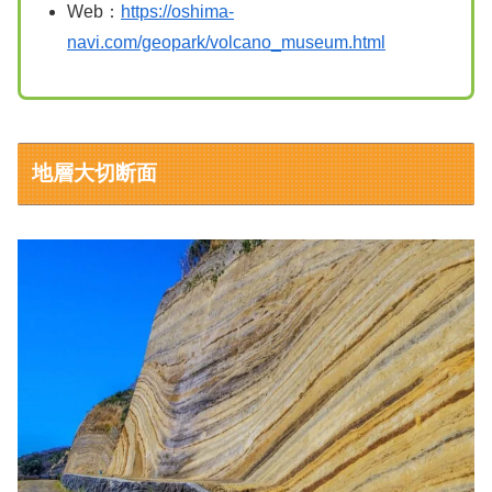
Web：
https://oshima-
navi.com/geopark/volcano_museum.html
地層大切断面