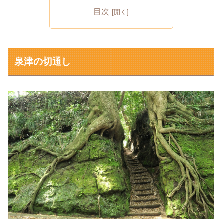
目次
泉津の切通し