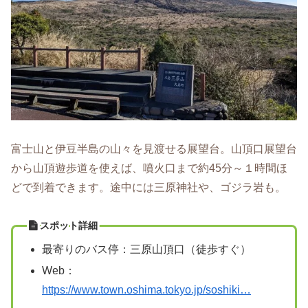
富士山と伊豆半島の山々を見渡せる展望台。山頂口展望台
から山頂遊歩道を使えば、噴火口まで約45分～１時間ほ
どで到着できます。途中には三原神社や、ゴジラ岩も。
スポット詳細
最寄りのバス停：三原山頂口（徒歩すぐ）
Web：
https://www.town.oshima.tokyo.jp/soshiki…