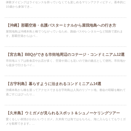
体験ダイビングはライセンスを持っていなくても楽しめるマリンアクティビティ。基本的に
10歳から参加でき...
【沖縄】那覇空港・名護バスターミナルから屋我地島への行き方
屋我地島は沖縄本島と橋でつながっているため、路線バスやレンタカーなど陸路で渡れま
す。那覇空港からはバ...
【宮古島】BBQができる市街地周辺のコテージ・コンドミニアム12選
市街地エリアは飲食店やお店が多く、空港や港にも近いので旅の拠点として便利。市街地か
ら徒歩で行けるパイ...
【古宇利島】暮らすように泊まれるコンドミニアム14選
沖縄本島から橋を渡ってアクセスできる古宇利島は人気のリゾート地。都会の喧騒を離れて
過ごすにはぴったり...
【久米島】ウミガメが見られるスポット＆シュノーケリングツアー
愛くるしい表情がかわいいウミガメ。久米島では海ではもちろん、海に入らなくてもウミガ
メを観察できます。...