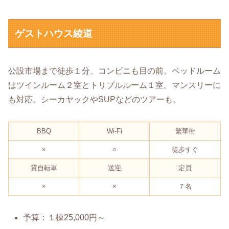
ゲストハウス綾道
公設市場まで徒歩１分、コンビニも目の前。ベッドルーム
はツインルーム２室とトリプルルーム１室。マンスリーに
も対応。シーカヤックやSUPなどのツアーも。
BBQ
Wi-Fi
繁華街
×
○
徒歩すぐ
貸自転車
送迎
定員
×
×
７名
予算：１棟25,000円～