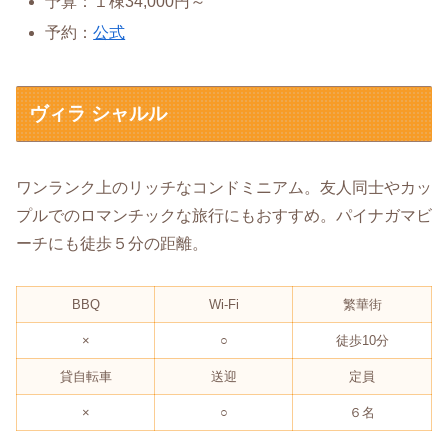
予算：１棟34,000円～
予約：
公式
ヴィラ シャルル
ワンランク上のリッチなコンドミニアム。友人同士やカッ
プルでのロマンチックな旅行にもおすすめ。パイナガマビ
ーチにも徒歩５分の距離。
BBQ
Wi-Fi
繁華街
×
○
徒歩10分
貸自転車
送迎
定員
×
○
６名