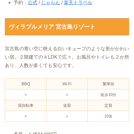
予約：
公式
/
じゃらん
/
楽天トラベル
ヴィラプルメリア 宮古島リゾート
宮古島の青い空に映える白いキューブのような形がかわい
い宿。２階建ての４LDKで広々。お風呂やトイレも２か所
あり、人数が多くても安心です。
BBQ
Wi-Fi
繁華街
×
○
徒歩10分
貸自転車
送迎
定員
×
○
10名