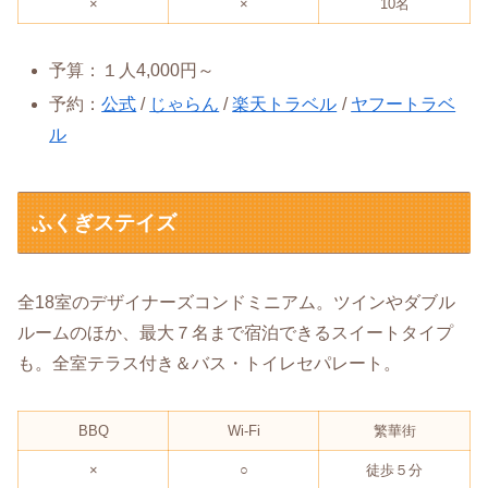
×
×
10名
予算：１人4,000円～
予約：
公式
/
じゃらん
/
楽天トラベル
/
ヤフートラベ
ル
ふくぎステイズ
全18室のデザイナーズコンドミニアム。ツインやダブル
ルームのほか、最大７名まで宿泊できるスイートタイプ
も。全室テラス付き＆バス・トイレセパレート。
BBQ
Wi-Fi
繁華街
×
○
徒歩５分