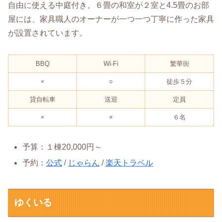
自由に使える中庭付き。６畳の和室が２室と4.5畳のお部
屋には、家具職人のオーナーが一つ一つ丁寧に作った家具
が設置されています。
BBQ
Wi-Fi
繁華街
×
○
徒歩５分
貸自転車
送迎
定員
×
×
６名
予算：１棟20,000円～
予約：
公式
/
じゃらん
/
楽天トラベル
ゆくいる