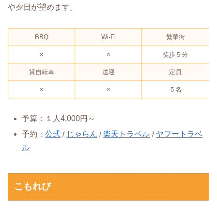
や夕日が望めます。
BBQ
Wi-Fi
繁華街
×
○
徒歩５分
貸自転車
送迎
定員
×
×
５名
予算：１人4,000円～
予約：
公式
/
じゃらん
/
楽天トラベル
/
ヤフートラベ
ル
こもれび