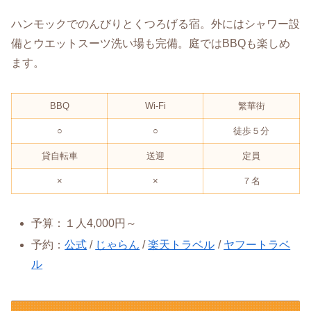
ハンモックでのんびりとくつろげる宿。外にはシャワー設
備とウエットスーツ洗い場も完備。庭ではBBQも楽しめ
ます。
BBQ
Wi-Fi
繁華街
○
○
徒歩５分
貸自転車
送迎
定員
×
×
７名
予算：１人4,000円～
予約：
公式
/
じゃらん
/
楽天トラベル
/
ヤフートラベ
ル