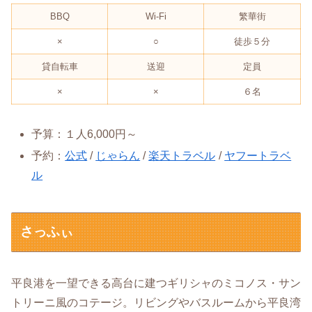
BBQ
Wi-Fi
繁華街
×
○
徒歩５分
貸自転車
送迎
定員
×
×
６名
予算：１人6,000円～
予約：
公式
/
じゃらん
/
楽天トラベル
/
ヤフートラベ
ル
さっふぃ
平良港を一望できる高台に建つギリシャのミコノス・サン
トリーニ風のコテージ。リビングやバスルームから平良湾