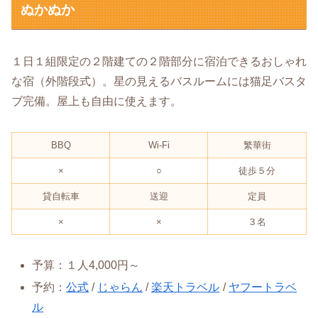
ぬかぬか
１日１組限定の２階建ての２階部分に宿泊できるおしゃれ
な宿（外階段式）。星の見えるバスルームには猫足バスタ
ブ完備。屋上も自由に使えます。
BBQ
Wi-Fi
繁華街
×
○
徒歩５分
貸自転車
送迎
定員
×
×
３名
予算：１人4,000円～
予約：
公式
/
じゃらん
/
楽天トラベル
/
ヤフートラベ
ル