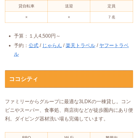
貸自転車
送迎
定員
×
×
７名
予算：１人4,500円～
予約：
公式
/
じゃらん
/
楽天トラベル
/
ヤフートラベ
ル
ココシティ
ファミリーからグループに最適な3LDKの一棟貸し。コン
ビニやスーパー、食事処、商店街などが徒歩圏内にあり便
利。ダイビング器材洗い場も完備しています。
BBQ
Wi-Fi
繁華街