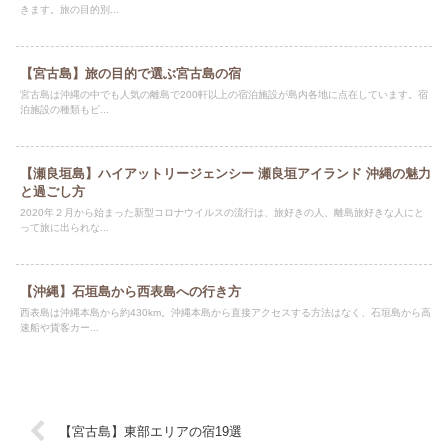
きます。旅の目的別...
【宮古島】旅の目的で選ぶ宮古島の宿
宮古島は沖縄の中でも人気の離島で200軒以上の宿泊施設が島内各地に点在しています。宿
泊施設の種類もビ...
【瀬良垣島】ハイアットリージェンシー 瀬良垣アイランド 沖縄の魅力
と過ごし方
2020年２月から始まった新型コロナウイルスの流行は、旅好きの人、離島旅好きな人にと
って旅に出られな...
【沖縄】石垣島から西表島への行き方
西表島は沖縄本島から約430km。沖縄本島から直接アクセスする方法はなく、石垣島から高
速船や貨客カー...
【宮古島】東部エリアの宿19選