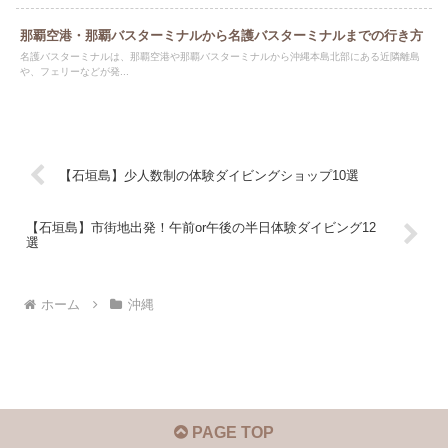
那覇空港・那覇バスターミナルから名護バスターミナルまでの行き方
名護バスターミナルは、那覇空港や那覇バスターミナルから沖縄本島北部にある近隣離島
や、フェリーなどが発...
【石垣島】少人数制の体験ダイビングショップ10選
【石垣島】市街地出発！午前or午後の半日体験ダイビング12
選
ホーム
沖縄
PAGE TOP