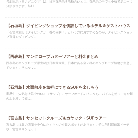
与那国馬（ヨナグニウマ）は、日本在来馬８馬種のひとつ。在来馬の中でも小柄でポニーに
分類されます。与那...
【石垣島】ダイビングショップを併設しているホテル＆ゲストハウス
「石垣島旅行はダイビングが一番の目的！」という方におすすめなのが、ダイビングショッ
プ直営やダイビング...
【西表島】マングローブカヌーツアーと料金まとめ
西表島のマングローブ原生林は日本最大級。日本にある全７種のマングローブ植物が生息し
ています。そんなマ...
【石垣島】水面散歩を気軽にできるSUPを楽しもう
世界中で人気急上昇中のSUP（サップ）。サーフボードの上に立ち、パドルを使って海や川
の上を漕いで遊ぶ...
【宮古島】サンセットクルーズ＆カヤック・SUPツアー
宮古島には島の西側を中心にたくさんの夕日スポットがあります。特に与那覇前浜ビーチ
や、宮古島サンセット...