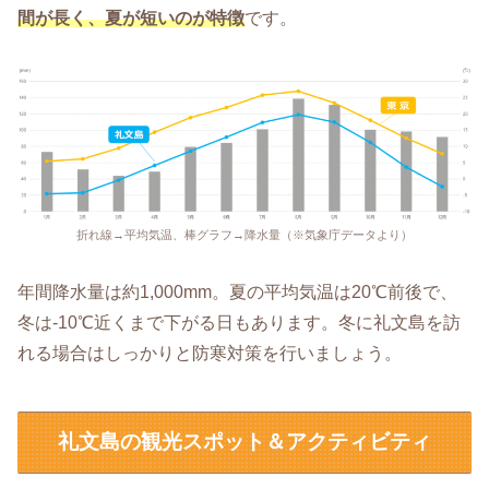
間が長く、夏が短いのが特徴
です。
折れ線→平均気温、棒グラフ→降水量（※気象庁データより）
年間降水量は約1,000mm。夏の平均気温は20℃前後で、
冬は-10℃近くまで下がる日もあります。冬に礼文島を訪
れる場合はしっかりと防寒対策を行いましょう。
礼文島の観光スポット＆アクティビティ