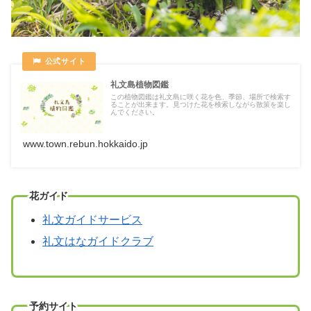
礼文島植物図鑑
この植物図鑑は礼文島に咲く花を色、季節、場所で検索す
ることが出来ます。見つけた花を検索しながら散策を楽し
んでください。
www.town.rebun.hokkaido.jp
花ガイド
礼文ガイドサービス
礼文はなガイドクラブ
予約サイト