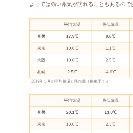
よっては強い寒気が訪れることもあるので
平均気温
最低気温
奄美
17.9℃
9.6℃
東京
10.6℃
1.1℃
大阪
10.6℃
2.5℃
札幌
2.5℃
-4.6℃
2019年３月の平均気温と降水量（気象庁より）
平均気温
最低気温
奄美
20.1℃
13.0℃
東京
13.6℃
2.3℃