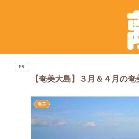
PR
【奄美大島】３月＆４月の奄
奄美