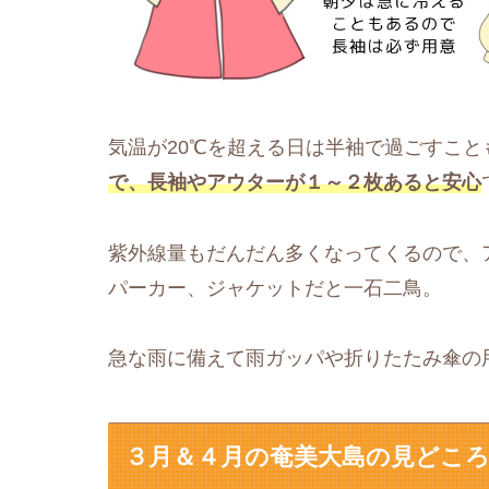
気温が20℃を超える日は半袖で過ごすこと
で、長袖やアウターが１～２枚あると安心
紫外線量もだんだん多くなってくるので、
パーカー、ジャケットだと一石二鳥。
急な雨に備えて雨ガッパや折りたたみ傘の
３月＆４月の奄美大島の見どこ