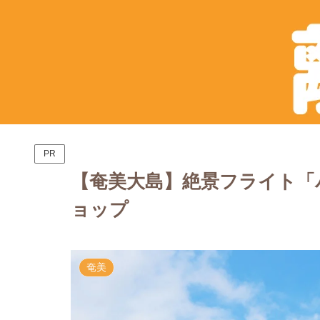
PR
【奄美大島】絶景フライト「
ョップ
奄美