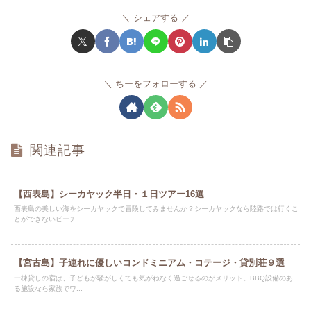
シェアする
ちーをフォローする
関連記事
【西表島】シーカヤック半日・１日ツアー16選
西表島の美しい海をシーカヤックで冒険してみませんか？シーカヤックなら陸路では行くこ
とができないビーチ...
【宮古島】子連れに優しいコンドミニアム・コテージ・貸別荘９選
一棟貸しの宿は、子どもが騒がしくても気がねなく過ごせるのがメリット。BBQ設備のあ
る施設なら家族でワ...