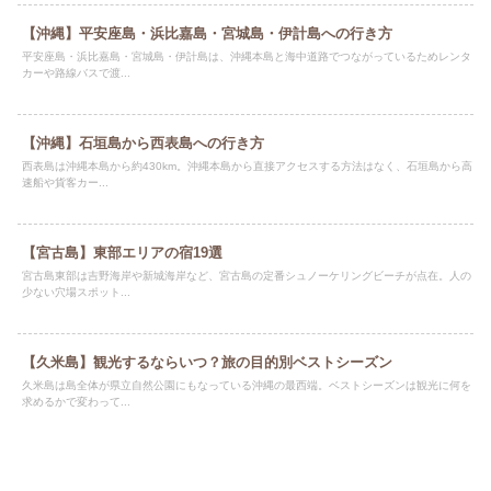
【沖縄】平安座島・浜比嘉島・宮城島・伊計島への行き方
平安座島・浜比嘉島・宮城島・伊計島は、沖縄本島と海中道路でつながっているためレンタ
カーや路線バスで渡...
【沖縄】石垣島から西表島への行き方
西表島は沖縄本島から約430km。沖縄本島から直接アクセスする方法はなく、石垣島から高
速船や貨客カー...
【宮古島】東部エリアの宿19選
宮古島東部は吉野海岸や新城海岸など、宮古島の定番シュノーケリングビーチが点在。人の
少ない穴場スポット...
【久米島】観光するならいつ？旅の目的別ベストシーズン
久米島は島全体が県立自然公園にもなっている沖縄の最西端。ベストシーズンは観光に何を
求めるかで変わって...