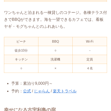
ワンちゃんと泊まれる一棟貸しのコテージ。各棟テラス付
きでBBQができます。海を一望できるカフェでは、看板
ヤギ・モグちゃんとのふれあいも。
ビーチ
BBQ
Wi-Fi
徒歩10分
○
－
キッチン
洗濯機
定員
○
×
４名
予算：素泊り9,000円～
予約：
公式
/
じゃらん
/
楽天トラベル
幸せになる古宇利島の宿