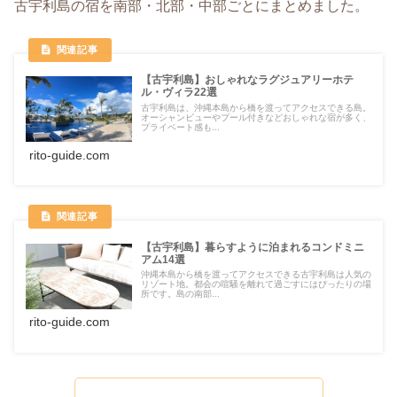
古宇利島の宿を南部・北部・中部ごとにまとめました。
【古宇利島】おしゃれなラグジュアリーホテ
ル・ヴィラ22選
古宇利島は、沖縄本島から橋を渡ってアクセスできる島。
オーシャンビューやプール付きなどおしゃれな宿が多く、
プライベート感も...
rito-guide.com
【古宇利島】暮らすように泊まれるコンドミニ
アム14選
沖縄本島から橋を渡ってアクセスできる古宇利島は人気の
リゾート地。都会の喧騒を離れて過ごすにはぴったりの場
所です。島の南部...
rito-guide.com