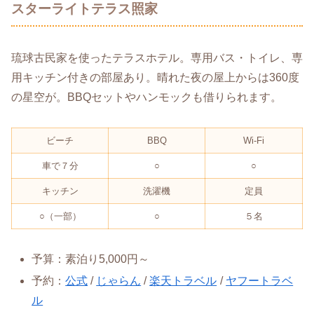
スターライトテラス照家
琉球古民家を使ったテラスホテル。専用バス・トイレ、専
用キッチン付きの部屋あり。晴れた夜の屋上からは360度
の星空が。BBQセットやハンモックも借りられます。
ビーチ
BBQ
Wi-Fi
車で７分
○
○
キッチン
洗濯機
定員
○（一部）
○
５名
予算：素泊り5,000円～
予約：
公式
/
じゃらん
/
楽天トラベル
/
ヤフートラベ
ル