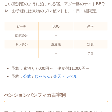
しい貸別荘のように泊まれる宿。アグー豚のナイトBBQ
や、お子様には果物のプレゼントも。１日１組限定。
ビーチ
BBQ
Wi-Fi
徒歩15分
○
○
キッチン
洗濯機
定員
○
○
７名
予算：素泊り7,000円～、夕食付11,000円～
予約：
公式
/
じゃらん
/
楽天トラベル
ぺンションパシフィカ古宇利