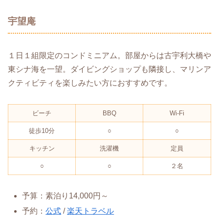
宇望庵
１日１組限定のコンドミニアム。部屋からは古宇利大橋や
東シナ海を一望。ダイビングショップも隣接し、マリンア
クティビティを楽しみたい方におすすめです。
ビーチ
BBQ
Wi-Fi
徒歩10分
○
○
キッチン
洗濯機
定員
○
○
２名
予算：素泊り14,000円～
予約：
公式
/
楽天トラベル