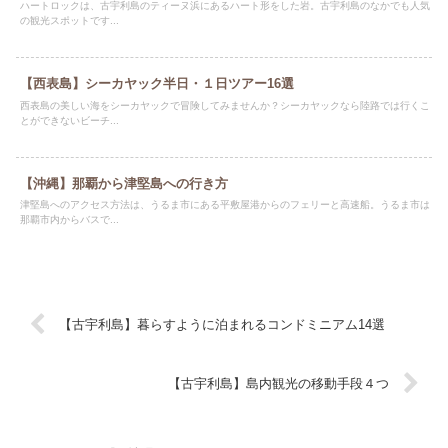
ハートロックは、古宇利島のティーヌ浜にあるハート形をした岩。古宇利島のなかでも人気
の観光スポットです...
【西表島】シーカヤック半日・１日ツアー16選
西表島の美しい海をシーカヤックで冒険してみませんか？シーカヤックなら陸路では行くこ
とができないビーチ...
【沖縄】那覇から津堅島への行き方
津堅島へのアクセス方法は、うるま市にある平敷屋港からのフェリーと高速船。うるま市は
那覇市内からバスで...
【古宇利島】暮らすように泊まれるコンドミニアム14選
【古宇利島】島内観光の移動手段４つ