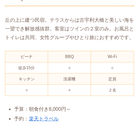
丘の上に建つ民宿。テラスからは古宇利大橋と美しい海を
一望でき解放感抜群。客室はツインの２室のみ。お風呂と
トイレは共同、女性グループやひとり旅におすすめです。
ビーチ
BBQ
Wi-Fi
徒歩15分
○
○
キッチン
洗濯機
定員
○
×
２名
予算：朝食付き8,000円～
予約：
楽天トラベル