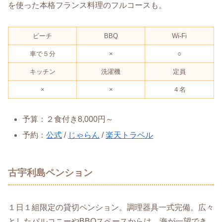
を使った本格フランス料理のフルコースも。
ビーチ
BBQ
Wi-Fi
車で５分
×
○
キッチン
洗濯機
定員
×
×
４名
予算：２食付き8,000円～
予約：
公式
/
じゃらん
/
楽天トラベル
古宇利島ペンション
１日１組限定の貸切ペンション。調理器具一式完備。広々
としたバルコニーやBBQスペースからは、海が一望でき