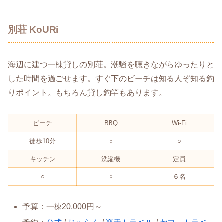
別荘 KoURi
海辺に建つ一棟貸しの別荘。潮騒を聴きながらゆったりと
した時間を過ごせます。すぐ下のビーチは知る人ぞ知る釣
りポイント。もちろん貸し釣竿もあります。
ビーチ
BBQ
Wi-Fi
徒歩10分
○
○
キッチン
洗濯機
定員
○
○
６名
予算：一棟20,000円～