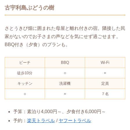
古宇利島ぶどうの樹
さとうきび畑に囲まれた母屋と離れ付きの宿。隣接した民
家がないのでお子さまの声などを気にせず過ごせます。
BBQ付き（夕食）のプランも。
ビーチ
BBQ
Wi-Fi
徒歩10分
○
×
キッチン
洗濯機
定員
○
×
７名
予算：素泊り4,000円～、夕食付き6,000円～
予約：
楽天トラベル
/
ヤフートラベル