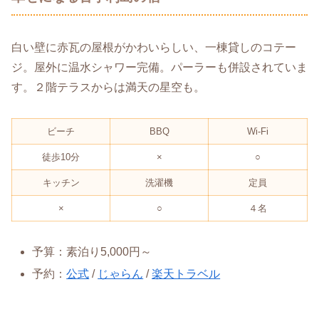
白い壁に赤瓦の屋根がかわいらしい、一棟貸しのコテー
ジ。屋外に温水シャワー完備。パーラーも併設されていま
す。２階テラスからは満天の星空も。
ビーチ
BBQ
Wi-Fi
徒歩10分
×
○
キッチン
洗濯機
定員
×
○
４名
予算：素泊り5,000円～
予約：
公式
/
じゃらん
/
楽天トラベル