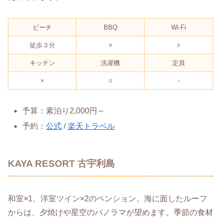
ビーチ
BBQ
Wi-Fi
徒歩３分
×
○
キッチン
洗濯機
定員
×
○
－
予算：素泊り2,000円～
予約：
公式
/
楽天トラベル
KAYA RESORT 古宇利島
和室×1、洋室ツイン×2のペンション。海に面したルーフ
からは、夕焼けや星空のパノラマが望めます。季節の食材