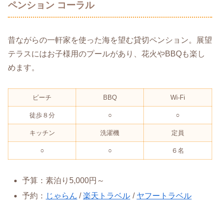
ペンション コーラル
昔ながらの一軒家を使った海を望む貸切ペンション。展望
テラスにはお子様用のプールがあり、花火やBBQも楽し
めます。
ビーチ
BBQ
Wi-Fi
徒歩８分
○
○
キッチン
洗濯機
定員
○
○
６名
予算：素泊り5,000円～
予約：
じゃらん
/
楽天トラベル
/
ヤフートラベル