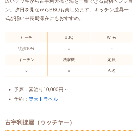
広いデッキから古宇利大橋と海を一望できる貸切ペンショ
ン。夕日を見ながらBBQも楽しめます。キッチン道具一
式が揃い中長期滞在にもおすすめ。
ビーチ
BBQ
Wi-Fi
徒歩10分
○
－
キッチン
洗濯機
定員
○
○
６名
予算：素泊り10,000円～
予約：
楽天トラベル
古宇利掟屋（ウッチヤー）