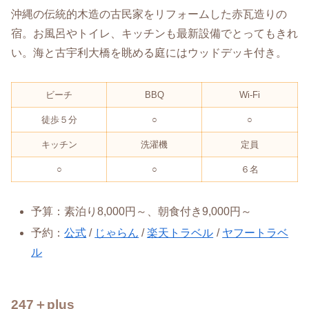
沖縄の伝統的木造の古民家をリフォームした赤瓦造りの
宿。お風呂やトイレ、キッチンも最新設備でとってもきれ
い。海と古宇利大橋を眺める庭にはウッドデッキ付き。
ビーチ
BBQ
Wi-Fi
徒歩５分
○
○
キッチン
洗濯機
定員
○
○
６名
予算：素泊り8,000円～、朝食付き9,000円～
予約：
公式
/
じゃらん
/
楽天トラベル
/
ヤフートラベ
ル
247＋plus