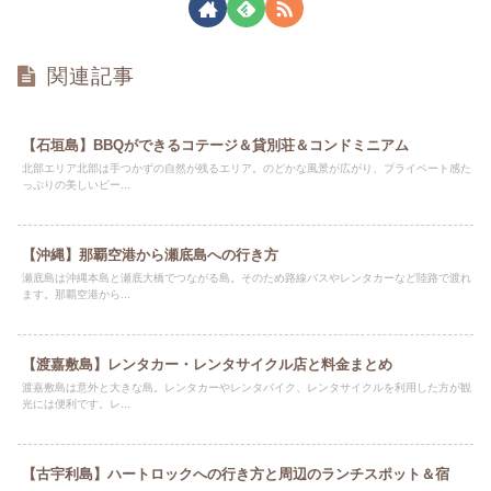
関連記事
【石垣島】BBQができるコテージ＆貸別荘＆コンドミニアム
北部エリア北部は手つかずの自然が残るエリア。のどかな風景が広がり、プライベート感た
っぷりの美しいビー...
【沖縄】那覇空港から瀬底島への行き方
瀬底島は沖縄本島と瀬底大橋でつながる島。そのため路線バスやレンタカーなど陸路で渡れ
ます。那覇空港から...
【渡嘉敷島】レンタカー・レンタサイクル店と料金まとめ
渡嘉敷島は意外と大きな島。レンタカーやレンタバイク、レンタサイクルを利用した方が観
光には便利です。レ...
【古宇利島】ハートロックへの行き方と周辺のランチスポット＆宿