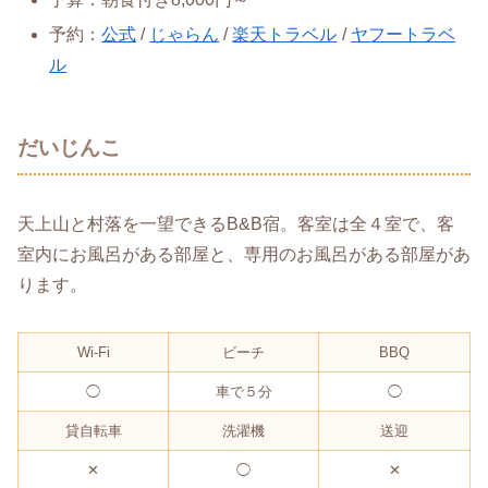
予約：
公式
/
じゃらん
/
楽天トラベル
/
ヤフートラベ
ル
だいじんこ
天上山と村落を一望できるB&B宿。客室は全４室で、客
室内にお風呂がある部屋と、専用のお風呂がある部屋があ
ります。
Wi-Fi
ビーチ
BBQ
◯
車で５分
◯
貸自転車
洗濯機
送迎
✕
◯
✕