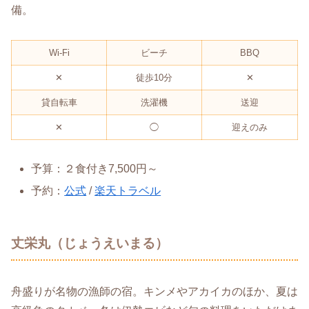
備。
Wi-Fi
ビーチ
BBQ
✕
徒歩10分
✕
貸自転車
洗濯機
送迎
✕
◯
迎えのみ
予算：２食付き7,500円～
予約：
公式
/
楽天トラベル
丈栄丸（じょうえいまる）
舟盛りが名物の漁師の宿。キンメやアカイカのほか、夏は