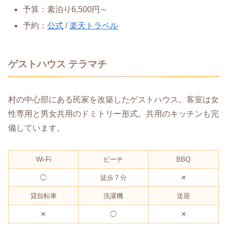
予算：素泊り6,500円～
予約：
公式
/
楽天トラベル
ゲストハウス テラマチ
村の中心部にある民家を改築したゲストハウス。客室は女
性専用と男女共用のドミトリー形式。共用のキッチンも完
備しています。
Wi-Fi
ビーチ
BBQ
◯
徒歩７分
✕
貸自転車
洗濯機
送迎
✕
◯
✕