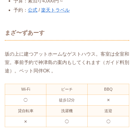
予算：素泊り4,000円～
予約：
公式
/
楽天トラベル
まざ〜ずあーす
坂の上に建つアットホームなゲストハウス。客室は全室和
室。事前予約で神津島の案内もしてくれます（ガイド料別
途）。ペット同伴OK 。
Wi-Fi
ビーチ
BBQ
◯
徒歩12分
✕
貸自転車
洗濯機
送迎
✕
◯
◯