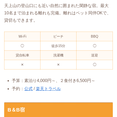
天上山の登山口にも近い自然に囲まれた閑静な宿。最大
10名まで泊まれる離れも完備。離れはペット同伴OKで、
貸切もできます。
Wi-Fi
ビーチ
BBQ
◯
徒歩15分
◯
貸自転車
洗濯機
送迎
✕
✕
◯
予算：素泊り4,000円～、２食付き6,500円～
予約：
公式
/
楽天トラベル
B＆B宿