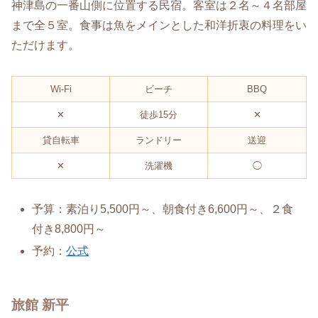
神津島の一番山側に位置する民宿。客室は２名～４名部屋
まで全５室。食事は魚をメインとした和洋折衷の料理をい
ただけます。
Wi-Fi
ビーチ
BBQ
✕
徒歩15分
✕
貸自転車
ランドリー
送迎
✕
洗濯機
◯
予算：素泊り5,500円～、朝食付き6,600円～、２食
付き8,800円～
予約：
公式
旅館 新平