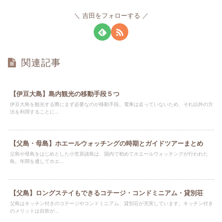
吉田をフォローする
関連記事
【伊豆大島】島内観光の移動手段５つ
伊豆大島を観光する際にまず必要なのが移動手段。電車は走っていないため、それ以外の方
法を利用することに...
【父島・母島】ホエールウォッチングの時期とガイドツアーまとめ
父島や母島をはじめとした小笠原諸島は、国内で初めてホエールウォッチングが行われた
島。年間を通してホエ...
【父島】ロングステイもできるコテージ・コンドミニアム・貸別荘
父島はキッチン付きのコテージやコンドミニアム、貸別荘が充実しています。キッチン付き
のメリットは自炊が...