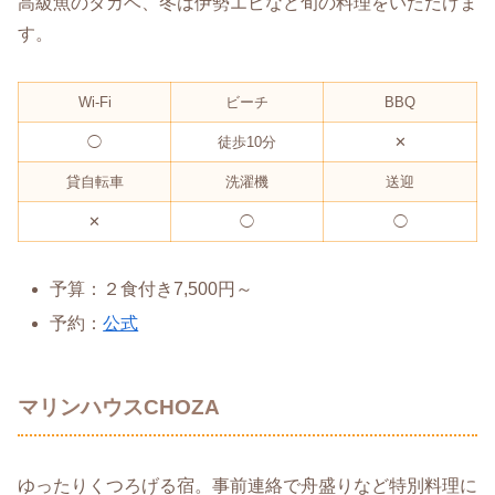
高級魚のタカベ、冬は伊勢エビなど旬の料理をいただけま
す。
Wi-Fi
ビーチ
BBQ
◯
徒歩10分
✕
貸自転車
洗濯機
送迎
✕
◯
◯
予算：２食付き7,500円～
予約：
公式
マリンハウスCHOZA
ゆったりくつろげる宿。事前連絡で舟盛りなど特別料理に