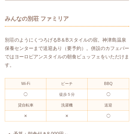
みんなの別荘 ファミリア
別荘のようにくつろげるB＆Bスタイルの宿。神津島温泉
保養センターまで送迎あり（要予約）。併設のカフェバー
ではヨーロピアンスタイルの朝食ビュッフェをいただけま
す。
Wi-Fi
ビーチ
BBQ
◯
徒歩５分
◯
貸自転車
洗濯機
送迎
✕
✕
◯
予算：朝食付き8,000円～