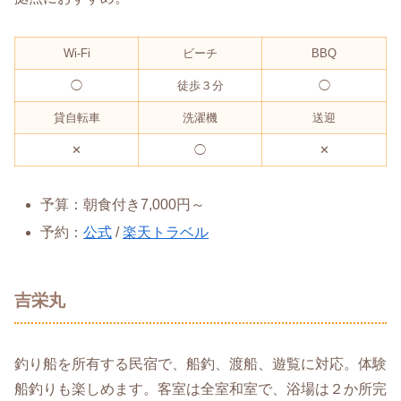
Wi-Fi
ビーチ
BBQ
◯
徒歩３分
◯
貸自転車
洗濯機
送迎
✕
◯
✕
予算：朝食付き7,000円～
予約：
公式
/
楽天トラベル
吉栄丸
釣り船を所有する民宿で、船釣、渡船、遊覧に対応。体験
船釣りも楽しめます。客室は全室和室で、浴場は２か所完