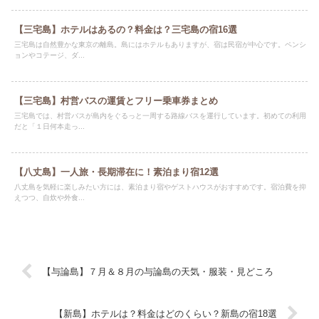
【三宅島】ホテルはあるの？料金は？三宅島の宿16選
三宅島は自然豊かな東京の離島。島にはホテルもありますが、宿は民宿が中心です。ペンシ
ョンやコテージ、ダ...
【三宅島】村営バスの運賃とフリー乗車券まとめ
三宅島では、村営バスが島内をぐるっと一周する路線バスを運行しています。初めての利用
だと「１日何本走っ...
【八丈島】一人旅・長期滞在に！素泊まり宿12選
八丈島を気軽に楽しみたい方には、素泊まり宿やゲストハウスがおすすめです。宿泊費を抑
えつつ、自炊や外食...
【与論島】７月＆８月の与論島の天気・服装・見どころ
【新島】ホテルは？料金はどのくらい？新島の宿18選