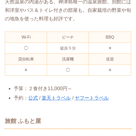
天然温泉の内湯がある、神津島唯一の温泉旅館。別館には
和洋室やバス＆トイレ付きの部屋も。自家栽培の野菜や旬
の地魚を使った料理も好評です。
Wi-Fi
ビーチ
BBQ
◯
徒歩５分
✕
貸自転車
洗濯機
送迎
✕
◯
✕
予算：２食付き11,000円～
予約：
公式
/
楽天トラベル
/
ヤフートラベル
旅館 ふもと屋