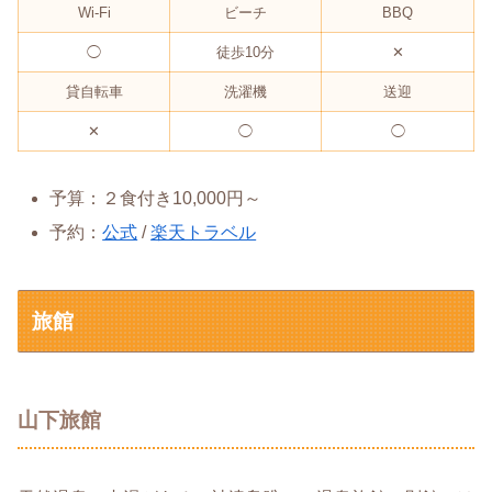
Wi-Fi
ビーチ
BBQ
◯
徒歩10分
✕
貸自転車
洗濯機
送迎
✕
◯
◯
予算：２食付き10,000円～
予約：
公式
/
楽天トラベル
旅館
山下旅館