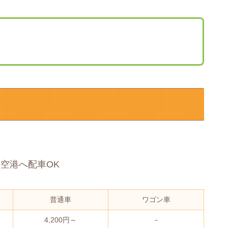
空港へ配車OK
普通車
ワゴン車
4,200円～
－