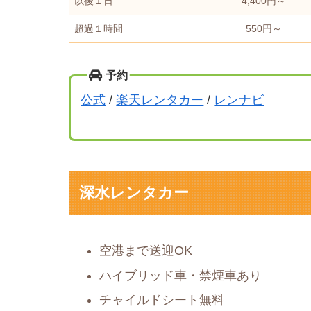
以後１日
4,400円～
超過１時間
550円～
予約
公式
/
楽天レンタカー
/
レンナビ
深水レンタカー
空港まで送迎OK
ハイブリッド車・禁煙車あり
チャイルドシート無料