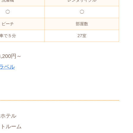
◯
◯
ビーチ
部屋数
車で５分
27室
200円～
ラベル
ーホテル
ートルーム